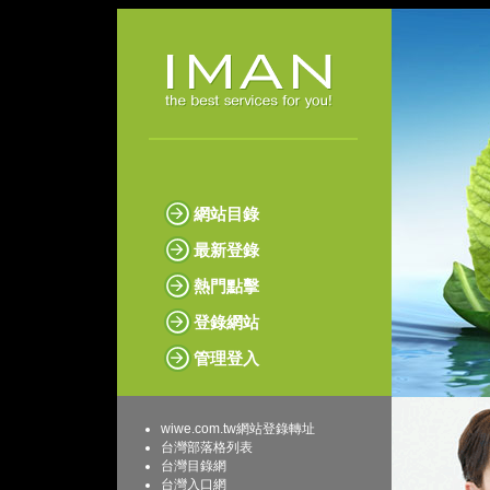
網站目錄
最新登錄
熱門點擊
登錄網站
管理登入
wiwe.com.tw網站登錄轉址
台灣部落格列表
台灣目錄網
台灣入口網