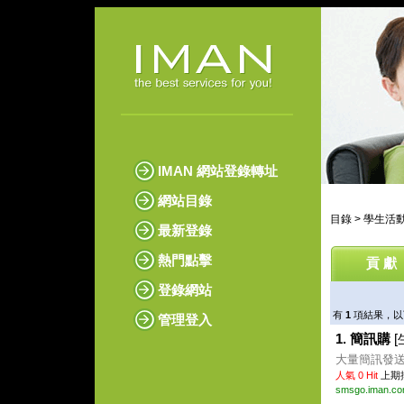
IMAN 網站登錄轉址
網站目錄
目錄
>
學生活
最新登錄
熱門點擊
貢 獻
登錄網站
有
1
項結果，
管理登入
1. 簡訊購
[
大量簡訊發送 .
人氣 0 Hit
上期排
smsgo.iman.co