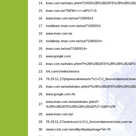
14.
iman.com.tw/index.phtml?3350%2B%2BDATE%2B%2B%2B
15.
iman.com.tw/?NEW+++++&PUT=S
16.
www.iman.com.tw/out/?1065914
17.
mobilewiz.iman.com.tw/out/?1065914
18.
www.iman.com.tw
19.
mobilewiz.iman.com.tw/out/?1065914=
20.
iman.com.tw/out/?1065914=
21.
www.google.com
22.
iman.com.tw/index.phtml?%2B%2BDATE%2B%2B%2B2&PU
23.
/vk.com/cheltrichestvo
24.
78.29.51.27/phpneuralnetwork/?s1=CU_foreverdiamond.ima
25.
iman.com.tw/web/index.phtml?%2B%2BDATE%2B%2B%2B
26.
www.google.com.hk
www.iman.com.tw/web/index.phtml?
27.
%2B%2BDATE%2B%2B%2B2&PUT=S&P=105
28.
www.iman.com.tw/
29.
78.29.51.27/antivirus/s1=CU_foreverdiamond.iman.com.tw
30.
/www.csfa.com.tw/utility/displayimage?id=79