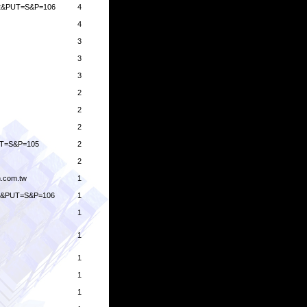
2&PUT=S&P=106
4
4
3
3
3
2
2
2
T=S&P=105
2
2
n.com.tw
1
2&PUT=S&P=106
1
1
1
1
1
1