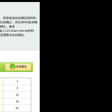
、部落格放你的網頁資料時，
址很難記，所以IMAN提供轉
網址，像是
輸入123.iman.com.tw的時
頁實際存在的網址。
來源網址
1
3
12
29
87