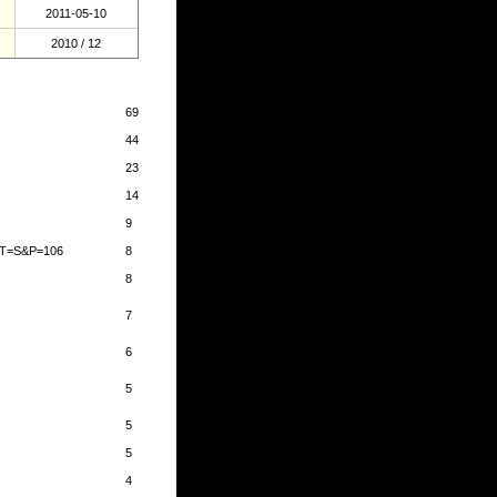
2011-05-10
2010 / 12
69
44
23
14
9
T=S&P=106
8
8
7
6
5
5
5
4