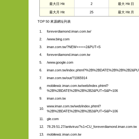
最大日 Hit
2
最大 Hit 日
最大月 Hit
25
最大 Hit 月
TOP 50 來源網址列表
1.
foreverdiamond.iman.com.tw/
2.
/www.bing.com
3.
iman.com.tw/?NEW+++++2&PUT=S
4.
foreverdiamond.iman.com.tw
5.
/www.google.com
6.
iman.com.tw/index.phtml?%2B%2BDATE%2B%2B%2B2&PU
7.
iman.com.tw/out/?1065914
mobilewiz.iman.com.tw/web/index.phtml?
8.
%2B%2BDATE%2B%2B%2B2&PUT=S&P=106
9.
iman.com.tw
www.iman.com.tw/web/index.phtml?
10.
%2B%2BDATE%2B%2B%2B2&PUT=S&P=106
11.
gle.com
12.
78.29.51.27/antivirus/?s1=CU_foreverdiamond.iman.com.tw
13.
mobilewiz.iman.com.tw