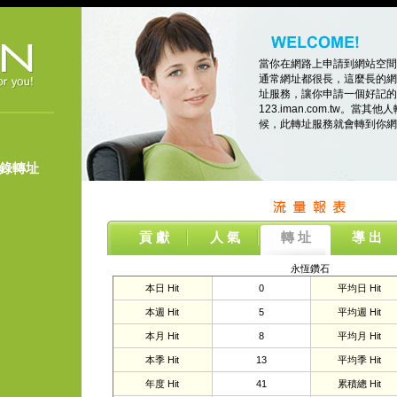
當你在網路上申請到網站空間
通常網址都很長，這麼長的網
址服務，讓你申請一個好記的
123.iman.com.tw。當其他人
候，此轉址服務就會轉到你網
登錄轉址
貢 獻
人 氣
轉 址
導 出
永恆鑽石
本日 Hit
0
平均日 Hit
本週 Hit
5
平均週 Hit
本月 Hit
8
平均月 Hit
本季 Hit
13
平均季 Hit
年度 Hit
41
累積總 Hit