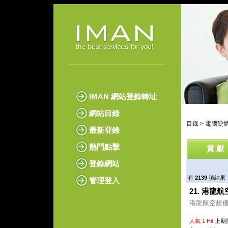
IMAN 網站登錄轉址
網站目錄
目錄
>
電腦硬
最新登錄
熱門點擊
貢 獻
登錄網站
有
2139
項結果
管理登入
21. 港龍
港龍航空超
...
人氣 1 Hit
上期排