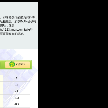
、部落格放你的網頁資料時，
址很難記，所以IMAN提供轉
網址，像是
輸入123.iman.com.tw的時
頁實際存在的網址。
來源網址
2
13
49
123
493