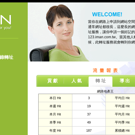
當你在網路上申請到網站空間
通常網址都很長，這麼長的網
址服務，讓你申請一個好記的
123.iman.com.tw。當其他人
候，此轉址服務就會轉到你網
登錄轉址
貢 獻
人 氣
轉 址
導 出
網路地產王
本日 Hit
3
平均日 Hit
本週 Hit
19
平均週 Hit
本月 Hit
37
平均月 Hit
本季 Hit
49
平均季 Hit
年度 Hit
187
累積總 Hit