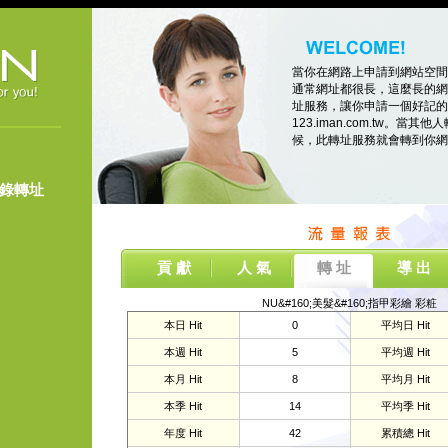
當你在網路上申請到網站空間
通常網址都很長，這麼長的網
址服務，讓你申請一個好記的
123.iman.com.tw。當其他人
候，此轉址服務就會轉到你網
登錄轉址
貢 獻
人 氣
轉 址
導 出
NU&#160;美髮&#160;指甲彩繪 彩粧
本日 Hit
0
平均日 Hit
本週 Hit
5
平均週 Hit
本月 Hit
8
平均月 Hit
本季 Hit
14
平均季 Hit
年度 Hit
42
累積總 Hit