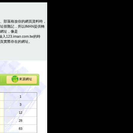
、部落格放你的網頁資料時，
址很難記，所以IMAN提供轉
網址，像是
輸入123.iman.com.tw的時
頁實際存在的網址。
來源網址
1
3
12
28
83