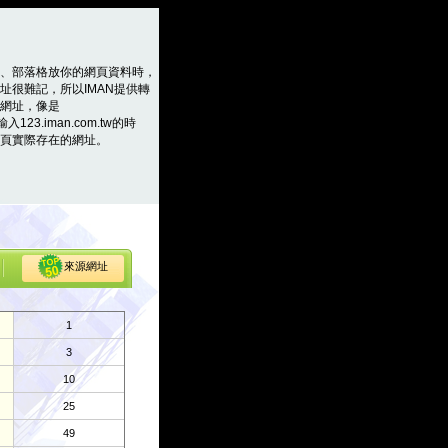
、部落格放你的網頁資料時，
址很難記，所以IMAN提供轉
網址，像是
輸入123.iman.com.tw的時
頁實際存在的網址。
來源網址
1
3
10
25
49