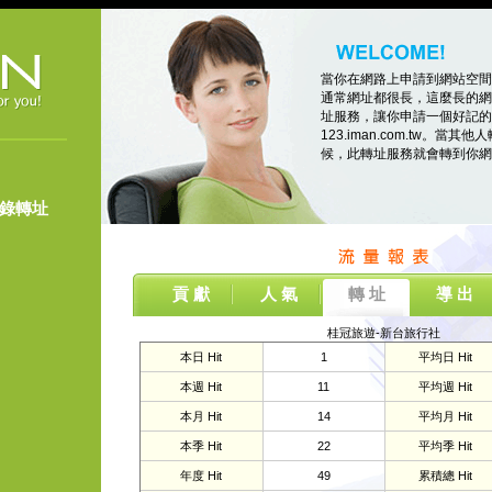
當你在網路上申請到網站空間
通常網址都很長，這麼長的網
址服務，讓你申請一個好記的
123.iman.com.tw。當其他人
候，此轉址服務就會轉到你網
登錄轉址
貢 獻
人 氣
轉 址
導 出
桂冠旅遊-新台旅行社
本日 Hit
1
平均日 Hit
本週 Hit
11
平均週 Hit
本月 Hit
14
平均月 Hit
本季 Hit
22
平均季 Hit
年度 Hit
49
累積總 Hit