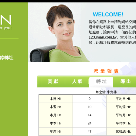
當你在網路上申請到網站空間
通常網址都很長，這麼長的網
址服務，讓你申請一個好記的
123.iman.com.tw。當其他人
候，此轉址服務就會轉到你網
登錄轉址
貢 獻
人 氣
轉 址
導 出
角之館-牛角棒
本日 Hit
0
平均日 Hit
本週 Hit
10
平均週 Hit
本月 Hit
14
平均月 Hit
本季 Hit
24
平均季 Hit
年度 Hit
47
累積總 Hit