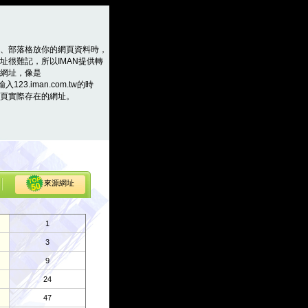
、部落格放你的網頁資料時，
址很難記，所以IMAN提供轉
網址，像是
輸入123.iman.com.tw的時
頁實際存在的網址。
來源網址
1
3
9
24
47