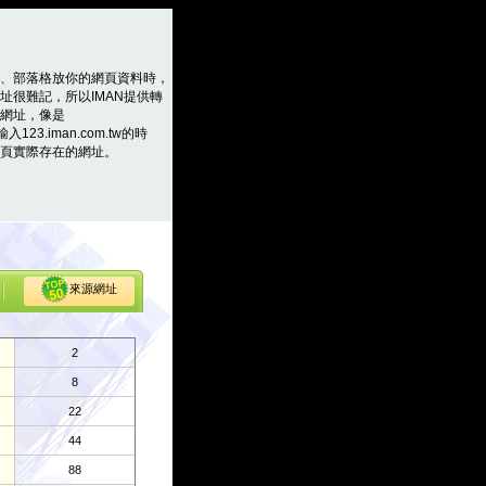
、部落格放你的網頁資料時，
址很難記，所以IMAN提供轉
網址，像是
輸入123.iman.com.tw的時
頁實際存在的網址。
來源網址
2
8
22
44
88