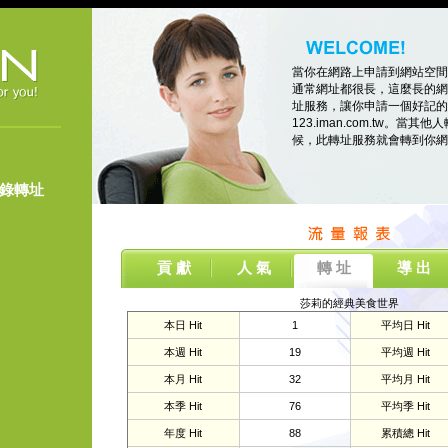
當你在網路上申請到網站空間
通常網址都很長，這麼長的網
址服務，讓你申請一個好記的
123.iman.com.tw。當其他人
候，此轉址服務就會轉到你網
登錄轉址
貢 獻
人 氣
轉 址
導 出
莎莉的經典美食世界
本日 Hit
1
平均日 Hit
本週 Hit
19
平均週 Hit
本月 Hit
32
平均月 Hit
本季 Hit
76
平均季 Hit
年度 Hit
88
累積總 Hit