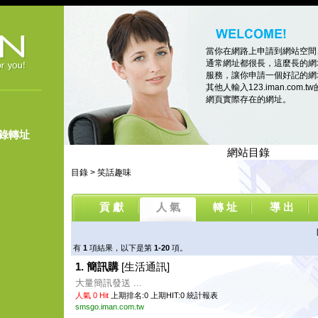
當你在網路上申請到網站空間
通常網址都很長，這麼長的網
服務，讓你申請一個好記的網址，像
其他人輸入123.iman.co
網頁實際存在的網址。
登錄轉址
網站目錄
目錄
>
笑話趣味
貢 獻
人 氣
轉 址
導 出
有
1
項結果，以下是第
1-20
項。
1. 簡訊購
[生活通訊]
大量簡訊發送 ...
人氣 0 Hit
上期排名:0 上期HIT:0
統計報表
smsgo.iman.com.tw