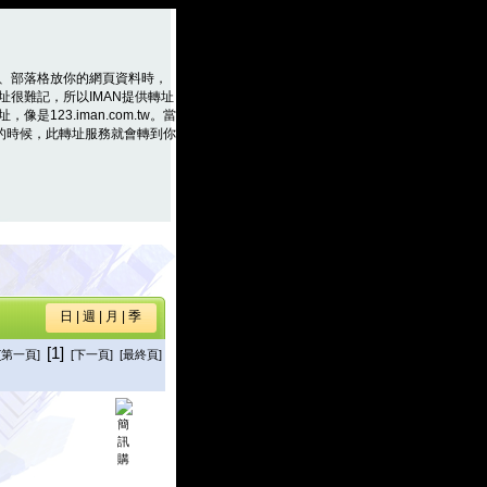
、部落格放你的網頁資料時，
址很難記，所以IMAN提供轉址
是123.iman.com.tw。當
m.tw的時候，此轉址服務就會轉到你
日
|
週
|
月
|
季
[1]
[第一頁]
[下一頁] [最終頁]