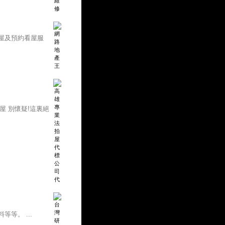
屋及預約看屋服
屋 別懷疑!這裏絕
等。 ...