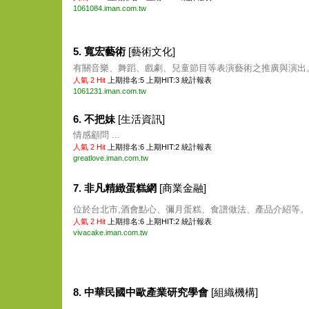
1061084.iman.com.tw
5. 寬宏藝術
[藝術文化]
有關音樂、舞蹈、戲劇、兒童節目等表演藝術之推廣與演出。 
人氣 2 Hit
上期排名:5 上期HIT:3
統計報表
1061231.iman.com.tw
6. 不把妹
[生活資訊]
情感顧問 ...
人氣 2 Hit
上期排名:6 上期HIT:2
統計報表
greatlove.iman.com.tw
7. 非凡精緻蛋糕網
[商業金融]
位於台北市,酒會點心、彌月蛋糕、食譜做法、產品介紹等。 .
人氣 2 Hit
上期排名:6 上期HIT:2
統計報表
vivacake.iman.com.tw
8. 中華民國中歐產業研究學會
[組織機構]