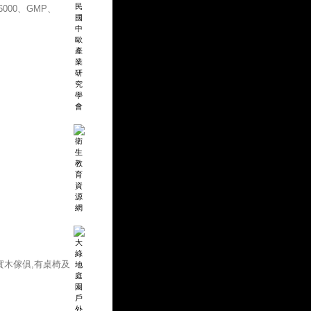
000、GMP、
實木傢俱,有桌椅及