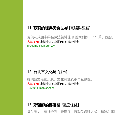
11. 莎莉的經典美食世界
[電腦與網路]
提供花式咖啡與精緻法義料理,有義大利麵、下午茶、西點。 .
人氣 1 Hit
上期排名:3 上期HIT:5
統計報表
urcosme.iman.com.tw
12. 台北市文化局
[縣市]
提供藝文活動訊息、文化資源及市民互動區。 ...
人氣 1 Hit
上期排名:5 上期HIT:3
統計報表
1058984.iman.com.tw
13. 鄭醫師的部落格
[醫療保健]
提供壓力、精神分裂、憂鬱症、過動兒處理方式、精神科藥