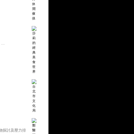
..
物探討及壓力排