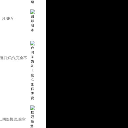
以NBA、
進口鮮奶,完全不
人,國際機票,航空