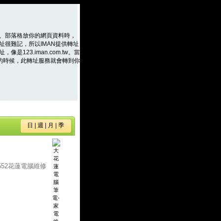
、部落格放你的網頁資料時，
址很難記，所以IMAN提供轉址
是123.iman.com.tw。當
m.tw的時候，此轉址服務就會轉到你
日
|
週
|
月
|
季
-552花蓮電腦維修