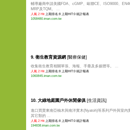
輔導廠商申請美國FDA、cGMP、歐聯CE、ISO9000、EN46
MRP及TQM。 ...
人氣 2 Hit
上期排名:8 上期HIT:0
統計報表
1058480.iman.com.tw
9. 衛生教育資源網
[醫療保健]
收集衛生教育相關單張、海報、手冊及多媒體等。 ...
人氣 2 Hit
上期排名:8 上期HIT:0
統計報表
1060845.iman.com.tw
10. 大綠地庭園戶外休閒傢俱
[生活資訊]
進口買賣東南亞柚木與南洋實木(Nyatoh)等系列戶外與室內
其它類的 ...
人氣 2 Hit
上期排名:8 上期HIT:0
統計報表
194838.iman.com.tw