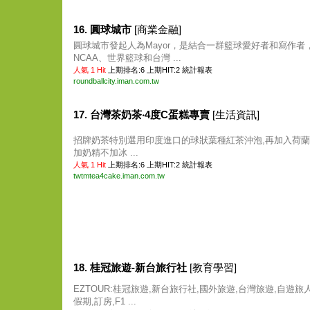
16. 圓球城市
[商業金融]
圓球城市發起人為Mayor，是結合一群籃球愛好者和寫作者，
NCAA、世界籃球和台灣 ...
人氣 1 Hit
上期排名:6 上期HIT:2
統計報表
roundballcity.iman.com.tw
17. 台灣茶奶茶‧4度C蛋糕專賣
[生活資訊]
招牌奶茶特別選用印度進口的球狀葉種紅茶沖泡,再加入荷蘭
加奶精不加冰 ...
人氣 1 Hit
上期排名:6 上期HIT:2
統計報表
twtmtea4cake.iman.com.tw
18. 桂冠旅遊-新台旅行社
[教育學習]
EZTOUR:桂冠旅遊,新台旅行社,國外旅遊,台灣旅遊,自遊旅
假期,訂房,F1 ...