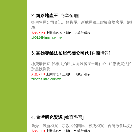
2. 網路地產王
[商業金融]
提供售屋公司資訊、預售屋、新成屋線上虛擬實境房屋、購
務。 ...
人氣 3 Hit
上期排名:6 上期HIT:2
統計報表
1061249.iman.com.tw
3. 高雄專業法拍屋代標公司代
[住商情報]
標費最便宜,代標法拍屋,大高雄房屋土地仲介. 如您要買法拍
對是找到您 ...
人氣 2 Hit
上期排名:1 上期HIT:8
統計報表
xupoz3.iman.com.tw
4. 台灣研究資源
[教育學習]
簡介、淡新檔案、宗教民俗圖庫、校史檔案、台灣原住民史料等
人氣 2 Hit
上期排名:4 上期HIT:4
統計報表