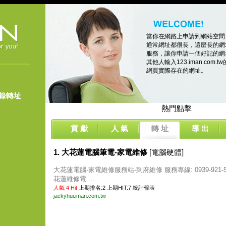
當你在網路上申請到網站空間
通常網址都很長，這麼長的網
服務，讓你申請一個好記的網址，像
其他人輸入123.iman.co
網頁實際存在的網址。
登錄轉址
熱門點擊
貢 獻
人 氣
轉 址
導 出
1. 大花蓮電腦筆電-家電維修
[電腦硬體]
大花蓮電腦-家電維修服務站-到府維修 服務專線: 0939-921
花蓮維修電 ...
人氣 4 Hit
上期排名:2 上期HIT:7
統計報表
jackyhui.iman.com.tw