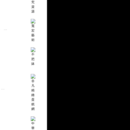
...
..