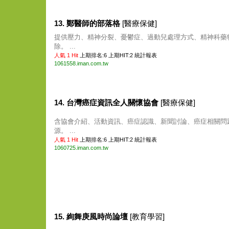
13. 鄭醫師的部落格
[醫療保健]
提供壓力、精神分裂、憂鬱症、過動兒處理方式、精神科藥
除。 ...
人氣 1 Hit
上期排名:6 上期HIT:2
統計報表
1061558.iman.com.tw
14. 台灣癌症資訊全人關懷協會
[醫療保健]
含協會介紹、活動資訊、癌症認識、新聞討論、癌症相關問
源。 ...
人氣 1 Hit
上期排名:6 上期HIT:2
統計報表
1060725.iman.com.tw
15. 絢舞庚風時尚論壇
[教育學習]