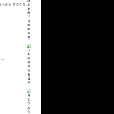
實木傢俱,有桌椅及
..