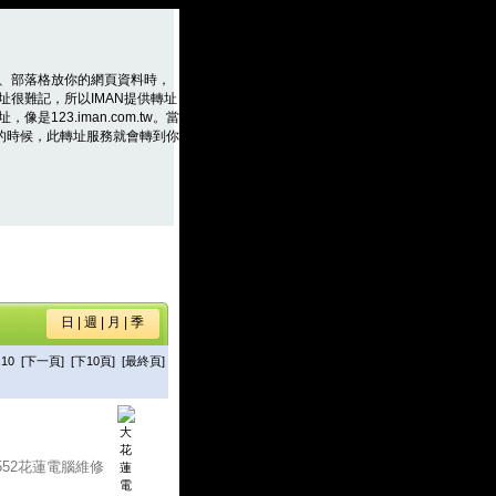
、部落格放你的網頁資料時，
址很難記，所以IMAN提供轉址
是123.iman.com.tw。當
m.tw的時候，此轉址服務就會轉到你
日
|
週
|
月
|
季
10
[下一頁]
[下10頁]
[最終頁]
-552花蓮電腦維修