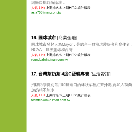
絢舞庚風時尚論壇 ...
人氣 1 Hit
上期排名:6 上期HIT:2
統計報表
asia758.iman.com.tw
16. 圓球城市
[商業金融]
圓球城市發起人為Mayor，是結合一群籃球愛好者和寫作者，
NCAA、世界籃球和台灣 ...
人氣 1 Hit
上期排名:6 上期HIT:2
統計報表
roundballcity.iman.com.tw
17. 台灣茶奶茶‧4度C蛋糕專賣
[生活資訊]
招牌奶茶特別選用印度進口的球狀葉種紅茶沖泡,再加入荷蘭
加奶精不加冰 ...
人氣 1 Hit
上期排名:6 上期HIT:2
統計報表
twtmtea4cake.iman.com.tw