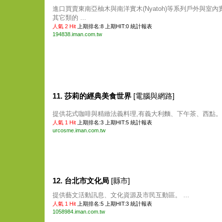
進口買賣東南亞柚木與南洋實木(Nyatoh)等系列戶外與室內
其它類的 ...
人氣 2 Hit
上期排名:8 上期HIT:0
統計報表
194838.iman.com.tw
11. 莎莉的經典美食世界
[電腦與網路]
提供花式咖啡與精緻法義料理,有義大利麵、下午茶、西點。 .
人氣 1 Hit
上期排名:3 上期HIT:5
統計報表
urcosme.iman.com.tw
12. 台北市文化局
[縣市]
提供藝文活動訊息、文化資源及市民互動區。 ...
人氣 1 Hit
上期排名:5 上期HIT:3
統計報表
1058984.iman.com.tw