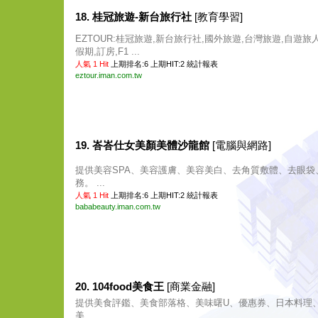
18. 桂冠旅遊-新台旅行社
[教育學習]
EZTOUR:桂冠旅遊,新台旅行社,國外旅遊,台灣旅遊,自遊旅
假期,訂房,F1 ...
人氣 1 Hit
上期排名:6 上期HIT:2
統計報表
eztour.iman.com.tw
19. 峇峇仕女美顏美體沙龍館
[電腦與網路]
提供美容SPA、美容護膚、美容美白、去角質敷體、去眼袋
務。 ...
人氣 1 Hit
上期排名:6 上期HIT:2
統計報表
bababeauty.iman.com.tw
20. 104food美食王
[商業金融]
提供美食評鑑、美食部落格、美味曙U、優惠券、日本料理
美 ...