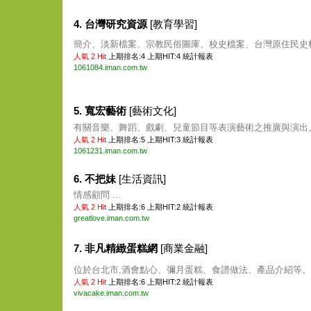
4. 台灣研究資源
[教育學習]
簡介、淡新檔案、宗教民俗圖庫、校史檔案、台灣原住民史料等
人氣 2 Hit
上期排名:4 上期HIT:4
統計報表
1061084.iman.com.tw
5. 寬宏藝術
[藝術文化]
有關音樂、舞蹈、戲劇、兒童節目等表演藝術之推廣與演出。 
人氣 2 Hit
上期排名:5 上期HIT:3
統計報表
1061231.iman.com.tw
6. 不把妹
[生活資訊]
情感顧問 ...
人氣 2 Hit
上期排名:6 上期HIT:2
統計報表
greatlove.iman.com.tw
7. 非凡精緻蛋糕網
[商業金融]
位於台北市,酒會點心、彌月蛋糕、食譜做法、產品介紹等。 .
人氣 2 Hit
上期排名:6 上期HIT:2
統計報表
vivacake.iman.com.tw