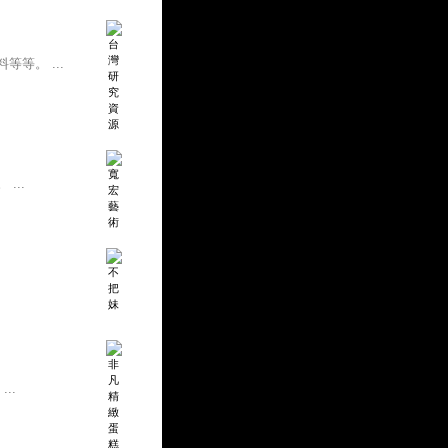
等。 ...
...
..