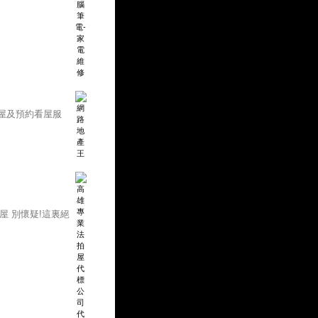
屋及預約看屋服
屋 別懷疑!這裏絕