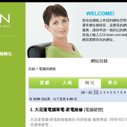
當你在網路上申請到網站空間
通常網址都很長，這麼長的網
服務，讓你申請一個好記的網址，像
其他人輸入123.iman.co
網頁實際存在的網址。
登錄轉址
網站目錄
目錄
>
電腦與網路
貢 獻
人 氣
轉 址
導 出
[1]
[第一頁]
2
3
4
5
6
7
8
9
有
2139
項結果，以下是第
1-20
項。
1. 大花蓮電腦筆電-家電維修
[電腦硬體]
大花蓮電腦-家電維修服務站-到府維修 服務專線: 0939-921
花蓮維修電 ...