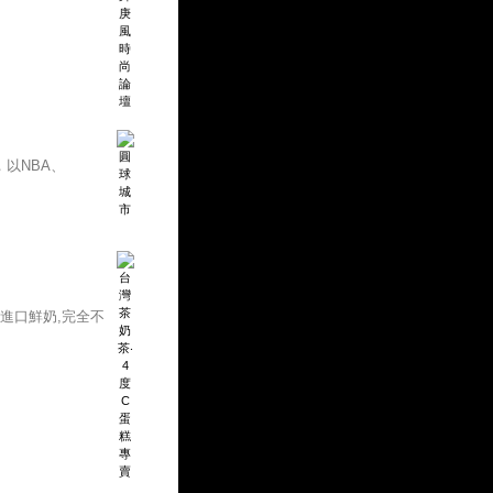
以NBA、
進口鮮奶,完全不