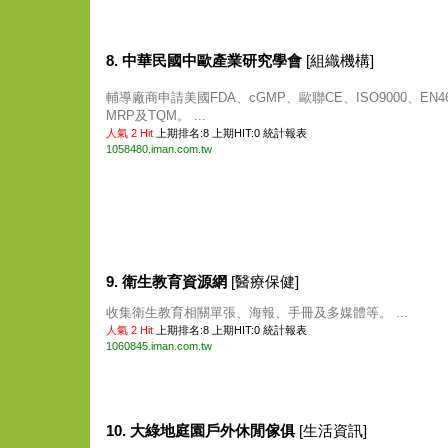
8. 中華民國中歐產業研究學會
[組織機構]
輔導廠商申請美國FDA、cGMP、歐聯CE、ISO9000、EN46
MRP及TQM。 ...
人氣 2 Hit
上期排名:8 上期HIT:0
統計報表
1058480.iman.com.tw
9. 衛生教育資源網
[醫療保健]
收集衛生教育相關單張、海報、手冊及多媒體等。 ...
人氣 2 Hit
上期排名:8 上期HIT:0
統計報表
1060845.iman.com.tw
10. 大綠地庭園戶外休閒傢俱
[生活資訊]