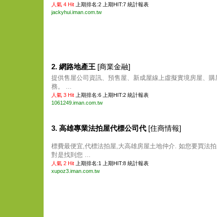
人氣 4 Hit
上期排名:2 上期HIT:7
統計報表
jackyhui.iman.com.tw
2. 網路地產王
[商業金融]
提供售屋公司資訊、預售屋、新成屋線上虛擬實境房屋、購
務。 ...
人氣 3 Hit
上期排名:6 上期HIT:2
統計報表
1061249.iman.com.tw
3. 高雄專業法拍屋代標公司代
[住商情報]
標費最便宜,代標法拍屋,大高雄房屋土地仲介. 如您要買法拍
對是找到您 ...
人氣 2 Hit
上期排名:1 上期HIT:8
統計報表
xupoz3.iman.com.tw