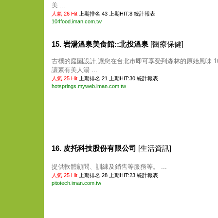
美 ...
人氣 26 Hit
上期排名:43 上期HIT:8
統計報表
104food.iman.com.tw
15. 岩湯溫泉美食館::北投溫泉
[醫療保健]
古樸的庭園設計,讓您在台北市即可享受到森林的原始風味 10
讓素有美人湯 ...
人氣 25 Hit
上期排名:21 上期HIT:30
統計報表
hotsprings.myweb.iman.com.tw
16. 皮托科技股份有限公司
[生活資訊]
提供軟體顧問、訓練及銷售等服務等。 ...
人氣 25 Hit
上期排名:28 上期HIT:23
統計報表
pitotech.iman.com.tw