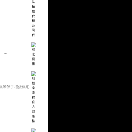
...
糕等伴手禮蛋糕宅