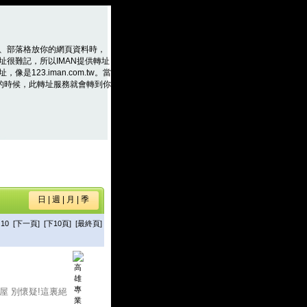
、部落格放你的網頁資料時，
址很難記，所以IMAN提供轉址
是123.iman.com.tw。當
m.tw的時候，此轉址服務就會轉到你
日
|
週
|
月
|
季
10
[下一頁]
[下10頁]
[最終頁]
屋 別懷疑!這裏絕