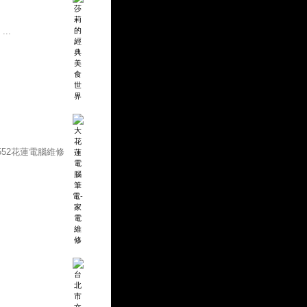
..
-552花蓮電腦維修