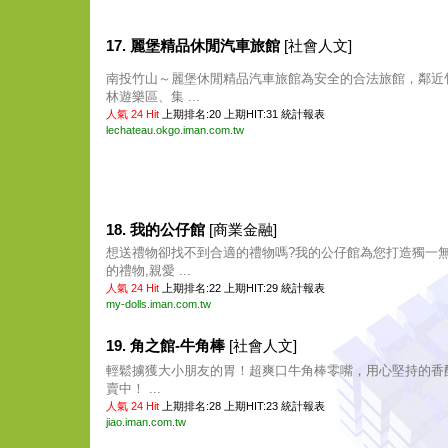
17. 麗堡精品休閒汽車旅館
[社會人文]
南投竹山～麗堡休閒精品汽車旅館為安全的合法旅館，鄰近
林遊樂區、集 ...
人氣 24 Hit
上期排名:20 上期HIT:31
統計報表
lechateau.okgo.iman.com.tw
18. 我的公仔館
[商業金融]
想送禮物卻找不到合適的禮物嗎?我的公仔館為您打造獨一無
的禮物,親愛 ...
人氣 24 Hit
上期排名:22 上期HIT:29
統計報表
my-dolls.iman.com.tw
19. 角之館-牛角棒
[社會人文]
輕鬆擄獲大小朋友的胃！超爽口牛角棒零嘴，用心堅持的香
賣中！ ...
人氣 24 Hit
上期排名:28 上期HIT:23
統計報表
jiao.iman.com.tw