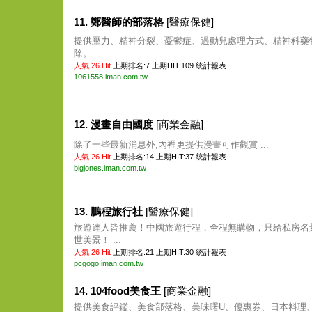
11. 鄭醫師的部落格
[醫療保健]
提供壓力、精神分裂、憂鬱症、過動兒處理方式、精神科藥
除。 ...
人氣 26 Hit
上期排名:7 上期HIT:109
統計報表
1061558.iman.com.tw
12. 漫畫自由國度
[商業金融]
除了一些最新消息外,內裡更提供漫畫可作觀賞 ...
人氣 26 Hit
上期排名:14 上期HIT:37
統計報表
bigjones.iman.com.tw
13. 鵬程旅行社
[醫療保健]
旅遊達人皆推薦！中國旅遊行程，全程無購物，只給私房名
世美景！ ...
人氣 26 Hit
上期排名:21 上期HIT:30
統計報表
pcgogo.iman.com.tw
14. 104food美食王
[商業金融]
提供美食評鑑、美食部落格、美味曙U、優惠券、日本料理