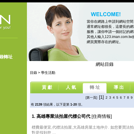
當你在網路上申請到網站空間
通常網址都很長，這麼長的網
服務，讓你申請一個好記的網址，像
其他人輸入123.iman.co
網頁實際存在的網址。
登錄轉址
網站目錄
目錄
>
學生活動
貢 獻
人 氣
轉 址
導 出
[1]
[第一頁]
2
3
4
5
6
7
8
9
有
2139
項結果，以下是第
1-20
項。
1. 高雄專業法拍屋代標公司代
[住商情報]
標費最便宜,代標法拍屋,大高雄房屋土地仲介. 如您要買法拍
對是找到您 ...