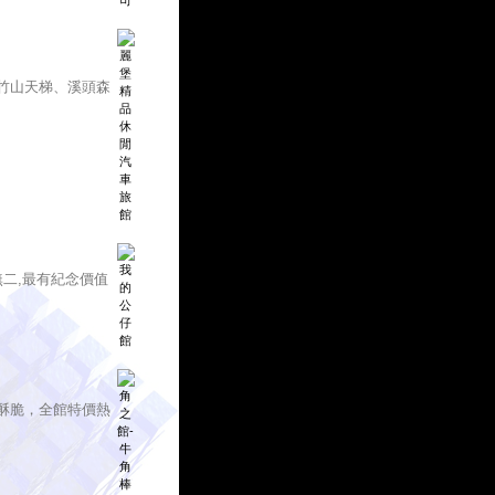
竹山天梯、溪頭森
二,最有紀念價值
酥脆，全館特價熱