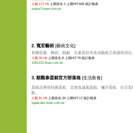
人氣 171 Hit
上期排名:1 上期HIT:645
統計報表
xupoz3.iman.com.tw
2. 寬宏藝術
[藝術文化]
有關音樂、舞蹈、戲劇、兒童節目等表演藝術之推廣與演出。 
人氣 90 Hit
上期排名:8 上期HIT:79
統計報表
1061231.iman.com.tw
3. 順觀泰蛋糕官方部落格
[生活飲食]
蛋糕店專營桂圓蛋糕、北海道戚風蛋糕、彌月蛋糕、生日蛋
配。 ...
人氣 81 Hit
上期排名:34 上期HIT:17
統計報表
sgtaicake.iman.com.tw