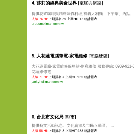
4. 莎莉的經典美食世界
[電腦與網路]
提供花式咖啡與精緻法義料理,有義大利麵、下午茶、西點。 .
人氣 76 Hit
上期排名:39 上期HIT:12
統計報表
urcosme.iman.com.tw
5. 大花蓮電腦筆電-家電維修
[電腦硬體]
大花蓮電腦-家電維修服務站-到府維修 服務專線: 0939-921
花蓮維修電 ...
人氣 71 Hit
上期排名:4 上期HIT:156
統計報表
jackyhui.iman.com.tw
6. 台北市文化局
[縣市]
提供藝文活動訊息、文化資源及市民互動區。 ...
人氣 58 Hit
上期排名:3 上期HIT:188
統計報表