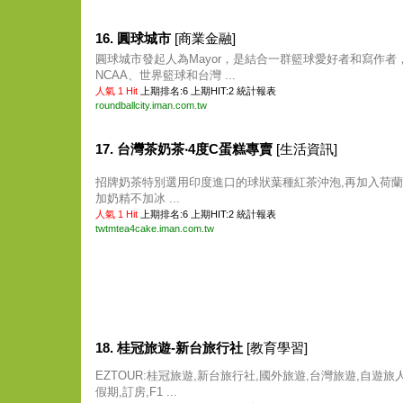
16. 圓球城市
[商業金融]
圓球城市發起人為Mayor，是結合一群籃球愛好者和寫作者，
NCAA、世界籃球和台灣 ...
人氣 1 Hit
上期排名:6 上期HIT:2
統計報表
roundballcity.iman.com.tw
17. 台灣茶奶茶‧4度C蛋糕專賣
[生活資訊]
招牌奶茶特別選用印度進口的球狀葉種紅茶沖泡,再加入荷蘭
加奶精不加冰 ...
人氣 1 Hit
上期排名:6 上期HIT:2
統計報表
twtmtea4cake.iman.com.tw
18. 桂冠旅遊-新台旅行社
[教育學習]
EZTOUR:桂冠旅遊,新台旅行社,國外旅遊,台灣旅遊,自遊旅
假期,訂房,F1 ...