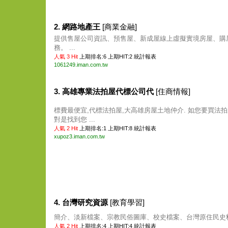
2. 網路地產王
[商業金融]
提供售屋公司資訊、預售屋、新成屋線上虛擬實境房屋、購
務。 ...
人氣 3 Hit
上期排名:6 上期HIT:2
統計報表
1061249.iman.com.tw
3. 高雄專業法拍屋代標公司代
[住商情報]
標費最便宜,代標法拍屋,大高雄房屋土地仲介. 如您要買法拍
對是找到您 ...
人氣 2 Hit
上期排名:1 上期HIT:8
統計報表
xupoz3.iman.com.tw
4. 台灣研究資源
[教育學習]
簡介、淡新檔案、宗教民俗圖庫、校史檔案、台灣原住民史料等
人氣 2 Hit
上期排名:4 上期HIT:4
統計報表