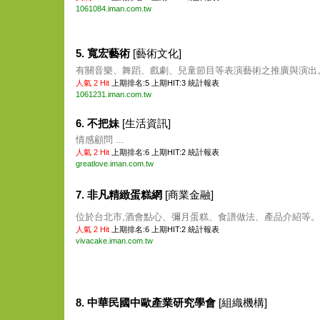
1061084.iman.com.tw
5. 寬宏藝術
[藝術文化]
有關音樂、舞蹈、戲劇、兒童節目等表演藝術之推廣與演出。 
人氣 2 Hit
上期排名:5 上期HIT:3
統計報表
1061231.iman.com.tw
6. 不把妹
[生活資訊]
情感顧問 ...
人氣 2 Hit
上期排名:6 上期HIT:2
統計報表
greatlove.iman.com.tw
7. 非凡精緻蛋糕網
[商業金融]
位於台北市,酒會點心、彌月蛋糕、食譜做法、產品介紹等。 .
人氣 2 Hit
上期排名:6 上期HIT:2
統計報表
vivacake.iman.com.tw
8. 中華民國中歐產業研究學會
[組織機構]