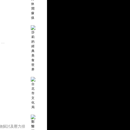
..
物探討及壓力排