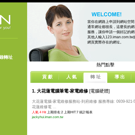
當你在網路上申請到網站空間
通常網址都很長，這麼長的網
服務，讓你申請一個好記的網址，像
其他人輸入123.iman.co
網頁實際存在的網址。
登錄轉址
熱門點擊
貢 獻
人 氣
轉 址
導 出
1. 大花蓮電腦筆電-家電維修
[電腦硬體]
大花蓮電腦-家電維修服務站-到府維修 服務專線: 0939-921
花蓮維修電 ...
人氣 4 Hit
上期排名:2 上期HIT:7
統計報表
jackyhui.iman.com.tw