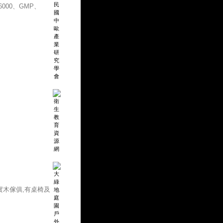
000、GMP、
實木傢俱,有桌椅及