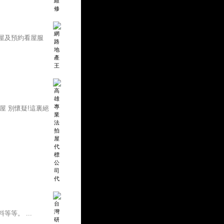
屋及預約看屋服
屋 別懷疑!這裏絕
等。 ...