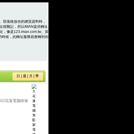
、部落格放你的網頁資料時，
址很難記，所以IMAN提供轉址
是123.iman.com.tw。當
m.tw的時候，此轉址服務就會轉到你
日
|
週
|
月
|
季
-552花蓮電腦維修