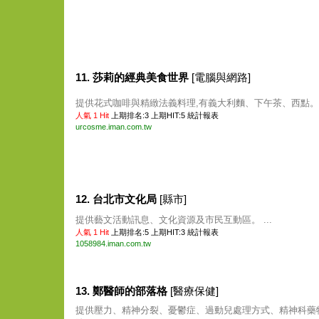
11. 莎莉的經典美食世界
[電腦與網路]
提供花式咖啡與精緻法義料理,有義大利麵、下午茶、西點。 .
人氣 1 Hit
上期排名:3 上期HIT:5
統計報表
urcosme.iman.com.tw
12. 台北市文化局
[縣市]
提供藝文活動訊息、文化資源及市民互動區。 ...
人氣 1 Hit
上期排名:5 上期HIT:3
統計報表
1058984.iman.com.tw
13. 鄭醫師的部落格
[醫療保健]
提供壓力、精神分裂、憂鬱症、過動兒處理方式、精神科藥