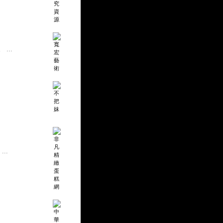
...
..