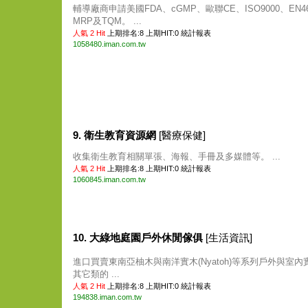
輔導廠商申請美國FDA、cGMP、歐聯CE、ISO9000、EN46
MRP及TQM。 ...
人氣 2 Hit
上期排名:8 上期HIT:0
統計報表
1058480.iman.com.tw
9. 衛生教育資源網
[醫療保健]
收集衛生教育相關單張、海報、手冊及多媒體等。 ...
人氣 2 Hit
上期排名:8 上期HIT:0
統計報表
1060845.iman.com.tw
10. 大綠地庭園戶外休閒傢俱
[生活資訊]
進口買賣東南亞柚木與南洋實木(Nyatoh)等系列戶外與室內
其它類的 ...
人氣 2 Hit
上期排名:8 上期HIT:0
統計報表
194838.iman.com.tw