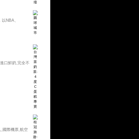
以NBA、
進口鮮奶,完全不
人,國際機票,航空