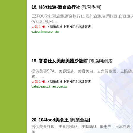
18. 桂冠旅遊-新台旅行社
[教育學習]
EZTOUR:桂冠旅遊,新台旅行社,國外旅遊,台灣旅遊,自遊旅
假期,訂房,F1 ...
人氣 1 Hit
上期排名:6 上期HIT:2
統計報表
eztour.iman.com.tw
19. 峇峇仕女美顏美體沙龍館
[電腦與網路]
提供美容SPA、美容護膚、美容美白、去角質敷體、去眼袋
務。 ...
人氣 1 Hit
上期排名:6 上期HIT:2
統計報表
bababeauty.iman.com.tw
20. 104food美食王
[商業金融]
提供美食評鑑、美食部落格、美味曙U、優惠券、日本料理
美 ...