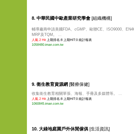
8. 中華民國中歐產業研究學會
[組織機構]
輔導廠商申請美國FDA、cGMP、歐聯CE、ISO9000、EN46
MRP及TQM。 ...
人氣 2 Hit
上期排名:8 上期HIT:0
統計報表
1058480.iman.com.tw
9. 衛生教育資源網
[醫療保健]
收集衛生教育相關單張、海報、手冊及多媒體等。 ...
人氣 2 Hit
上期排名:8 上期HIT:0
統計報表
1060845.iman.com.tw
10. 大綠地庭園戶外休閒傢俱
[生活資訊]