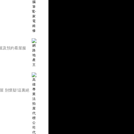
屋及預約看屋服
屋 別懷疑!這裏絕