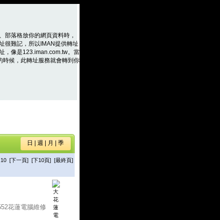
、部落格放你的網頁資料時，
址很難記，所以IMAN提供轉址
是123.iman.com.tw。當
m.tw的時候，此轉址服務就會轉到你
日
|
週
|
月
|
季
10
[下一頁]
[下10頁]
[最終頁]
-552花蓮電腦維修