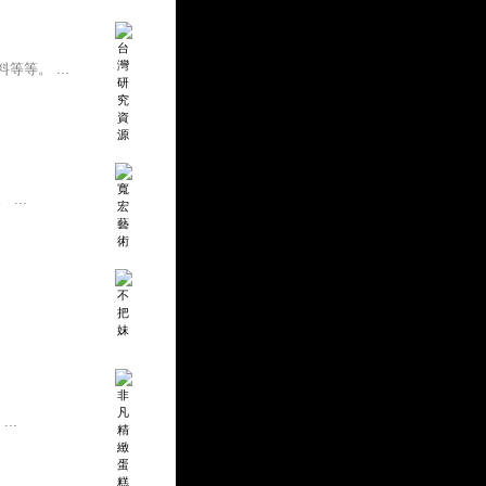
等。 ...
...
..