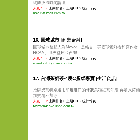
絢舞庚風時尚論壇 ...
人氣 1 Hit
上期排名:6 上期HIT:2
統計報表
asia758.iman.com.tw
16. 圓球城市
[商業金融]
圓球城市發起人為Mayor，是結合一群籃球愛好者和寫作者，
NCAA、世界籃球和台灣 ...
人氣 1 Hit
上期排名:6 上期HIT:2
統計報表
roundballcity.iman.com.tw
17. 台灣茶奶茶‧4度C蛋糕專賣
[生活資訊]
招牌奶茶特別選用印度進口的球狀葉種紅茶沖泡,再加入荷蘭
加奶精不加冰 ...
人氣 1 Hit
上期排名:6 上期HIT:2
統計報表
twtmtea4cake.iman.com.tw