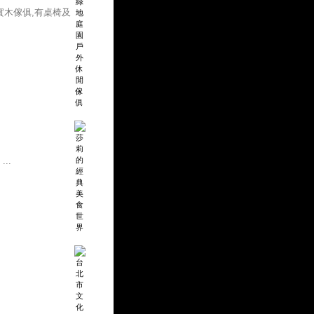
實木傢俱,有桌椅及
..