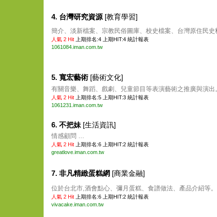
4. 台灣研究資源
[教育學習]
簡介、淡新檔案、宗教民俗圖庫、校史檔案、台灣原住民史料等
人氣 2 Hit
上期排名:4 上期HIT:4
統計報表
1061084.iman.com.tw
5. 寬宏藝術
[藝術文化]
有關音樂、舞蹈、戲劇、兒童節目等表演藝術之推廣與演出。 
人氣 2 Hit
上期排名:5 上期HIT:3
統計報表
1061231.iman.com.tw
6. 不把妹
[生活資訊]
情感顧問 ...
人氣 2 Hit
上期排名:6 上期HIT:2
統計報表
greatlove.iman.com.tw
7. 非凡精緻蛋糕網
[商業金融]
位於台北市,酒會點心、彌月蛋糕、食譜做法、產品介紹等。 .
人氣 2 Hit
上期排名:6 上期HIT:2
統計報表
vivacake.iman.com.tw