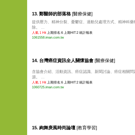
13. 鄭醫師的部落格
[醫療保健]
提供壓力、精神分裂、憂鬱症、過動兒處理方式、精神科藥
除。 ...
人氣 1 Hit
上期排名:6 上期HIT:2
統計報表
1061558.iman.com.tw
14. 台灣癌症資訊全人關懷協會
[醫療保健]
含協會介紹、活動資訊、癌症認識、新聞討論、癌症相關問
源。 ...
人氣 1 Hit
上期排名:6 上期HIT:2
統計報表
1060725.iman.com.tw
15. 絢舞庚風時尚論壇
[教育學習]