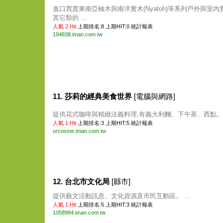
進口買賣東南亞柚木與南洋實木(Nyatoh)等系列戶外與室內
其它類的 ...
人氣 2 Hit
上期排名:8 上期HIT:0
統計報表
194838.iman.com.tw
11. 莎莉的經典美食世界
[電腦與網路]
提供花式咖啡與精緻法義料理,有義大利麵、下午茶、西點。 .
人氣 1 Hit
上期排名:3 上期HIT:5
統計報表
urcosme.iman.com.tw
12. 台北市文化局
[縣市]
提供藝文活動訊息、文化資源及市民互動區。 ...
人氣 1 Hit
上期排名:5 上期HIT:3
統計報表
1058984.iman.com.tw