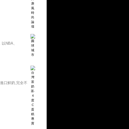
以NBA、
進口鮮奶,完全不