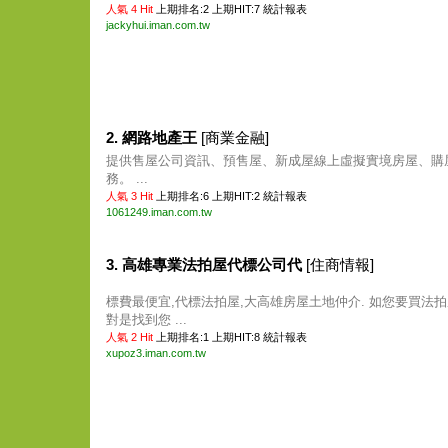
人氣 4 Hit
上期排名:2 上期HIT:7
統計報表
jackyhui.iman.com.tw
2. 網路地產王
[商業金融]
提供售屋公司資訊、預售屋、新成屋線上虛擬實境房屋、購
務。 ...
人氣 3 Hit
上期排名:6 上期HIT:2
統計報表
1061249.iman.com.tw
3. 高雄專業法拍屋代標公司代
[住商情報]
標費最便宜,代標法拍屋,大高雄房屋土地仲介. 如您要買法拍
對是找到您 ...
人氣 2 Hit
上期排名:1 上期HIT:8
統計報表
xupoz3.iman.com.tw