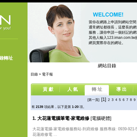
當你在網路上申請到網站空間
通常網址都很長，這麼長的網
服務，讓你申請一個好記的網址，像
其他人輸入123.iman.co
網頁實際存在的網址。
登錄轉址
網站目錄
目錄
>
電子報
貢 獻
人 氣
轉 址
導 出
[1]
[第一頁]
2
3
4
5
6
7
8
9
有
2139
項結果，以下是第
1-20
項。
1. 大花蓮電腦筆電-家電維修
[電腦硬體]
大花蓮電腦-家電維修服務站-到府維修 服務專線: 0939-921
花蓮維修電 ...