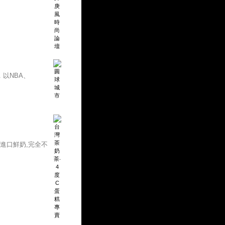
以NBA、
進口鮮奶,完全不