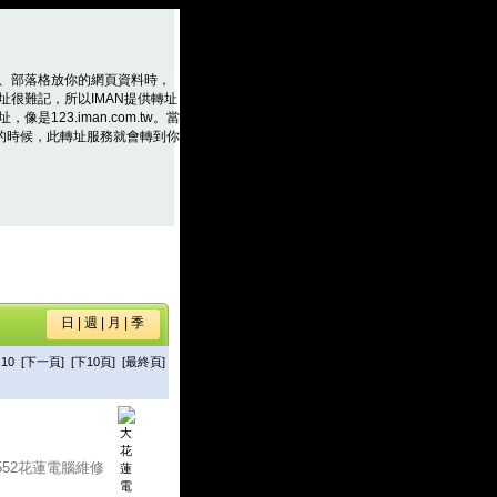
、部落格放你的網頁資料時，
址很難記，所以IMAN提供轉址
是123.iman.com.tw。當
m.tw的時候，此轉址服務就會轉到你
日
|
週
|
月
|
季
10
[下一頁]
[下10頁]
[最終頁]
-552花蓮電腦維修