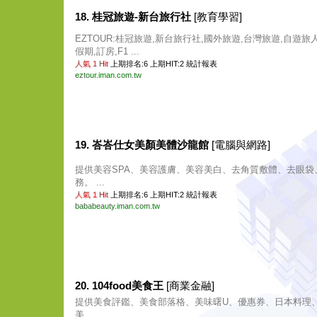
18. 桂冠旅遊-新台旅行社
[教育學習]
EZTOUR:桂冠旅遊,新台旅行社,國外旅遊,台灣旅遊,自遊旅
假期,訂房,F1 ...
人氣 1 Hit
上期排名:6 上期HIT:2
統計報表
eztour.iman.com.tw
19. 峇峇仕女美顏美體沙龍館
[電腦與網路]
提供美容SPA、美容護膚、美容美白、去角質敷體、去眼袋
務。 ...
人氣 1 Hit
上期排名:6 上期HIT:2
統計報表
bababeauty.iman.com.tw
20. 104food美食王
[商業金融]
提供美食評鑑、美食部落格、美味曙U、優惠券、日本料理
美 ...