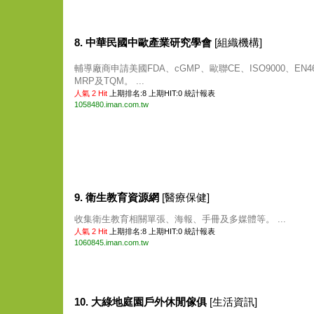
8. 中華民國中歐產業研究學會
[組織機構]
輔導廠商申請美國FDA、cGMP、歐聯CE、ISO9000、EN46
MRP及TQM。 ...
人氣 2 Hit
上期排名:8 上期HIT:0
統計報表
1058480.iman.com.tw
9. 衛生教育資源網
[醫療保健]
收集衛生教育相關單張、海報、手冊及多媒體等。 ...
人氣 2 Hit
上期排名:8 上期HIT:0
統計報表
1060845.iman.com.tw
10. 大綠地庭園戶外休閒傢俱
[生活資訊]