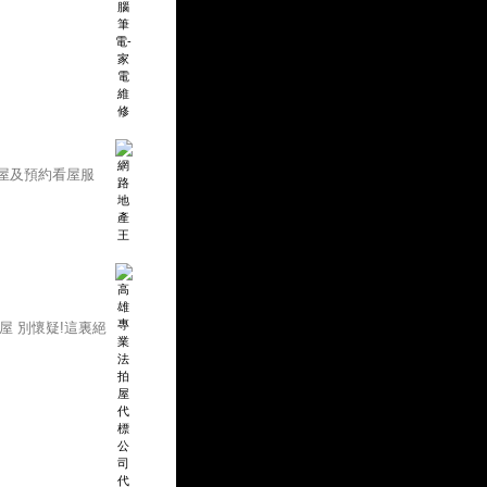
屋及預約看屋服
屋 別懷疑!這裏絕