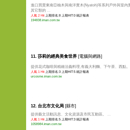
進口買賣東南亞柚木與南洋實木(Nyatoh)等系列戶外與室內
其它類的 ...
人氣 2 Hit
上期排名:8 上期HIT:0
統計報表
194838.iman.com.tw
11. 莎莉的經典美食世界
[電腦與網路]
提供花式咖啡與精緻法義料理,有義大利麵、下午茶、西點。 .
人氣 1 Hit
上期排名:3 上期HIT:5
統計報表
urcosme.iman.com.tw
12. 台北市文化局
[縣市]
提供藝文活動訊息、文化資源及市民互動區。 ...
人氣 1 Hit
上期排名:5 上期HIT:3
統計報表
1058984.iman.com.tw