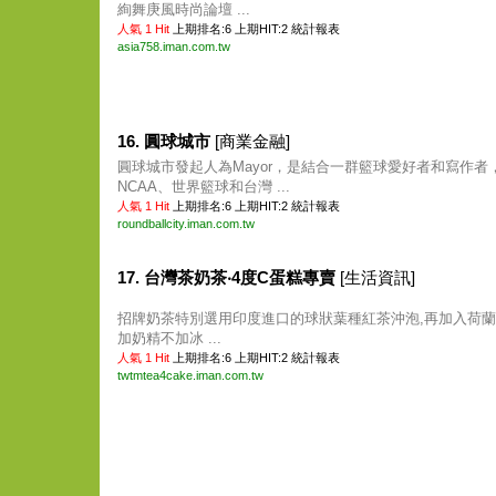
絢舞庚風時尚論壇 ...
人氣 1 Hit
上期排名:6 上期HIT:2
統計報表
asia758.iman.com.tw
16. 圓球城市
[商業金融]
圓球城市發起人為Mayor，是結合一群籃球愛好者和寫作者，
NCAA、世界籃球和台灣 ...
人氣 1 Hit
上期排名:6 上期HIT:2
統計報表
roundballcity.iman.com.tw
17. 台灣茶奶茶‧4度C蛋糕專賣
[生活資訊]
招牌奶茶特別選用印度進口的球狀葉種紅茶沖泡,再加入荷蘭
加奶精不加冰 ...
人氣 1 Hit
上期排名:6 上期HIT:2
統計報表
twtmtea4cake.iman.com.tw