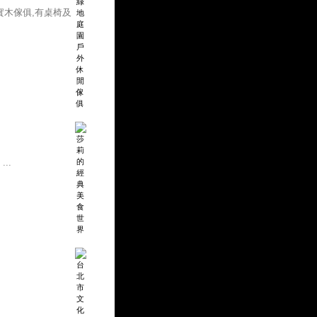
實木傢俱,有桌椅及
..