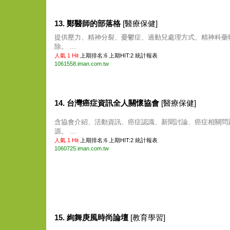
13. 鄭醫師的部落格
[醫療保健]
提供壓力、精神分裂、憂鬱症、過動兒處理方式、精神科藥
除。 ...
人氣 1 Hit
上期排名:6 上期HIT:2
統計報表
1061558.iman.com.tw
14. 台灣癌症資訊全人關懷協會
[醫療保健]
含協會介紹、活動資訊、癌症認識、新聞討論、癌症相關問
源。 ...
人氣 1 Hit
上期排名:6 上期HIT:2
統計報表
1060725.iman.com.tw
15. 絢舞庚風時尚論壇
[教育學習]