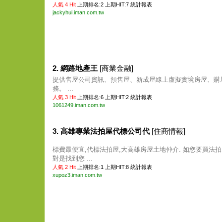
人氣 4 Hit
上期排名:2 上期HIT:7
統計報表
jackyhui.iman.com.tw
2. 網路地產王
[商業金融]
提供售屋公司資訊、預售屋、新成屋線上虛擬實境房屋、購
務。 ...
人氣 3 Hit
上期排名:6 上期HIT:2
統計報表
1061249.iman.com.tw
3. 高雄專業法拍屋代標公司代
[住商情報]
標費最便宜,代標法拍屋,大高雄房屋土地仲介. 如您要買法拍
對是找到您 ...
人氣 2 Hit
上期排名:1 上期HIT:8
統計報表
xupoz3.iman.com.tw