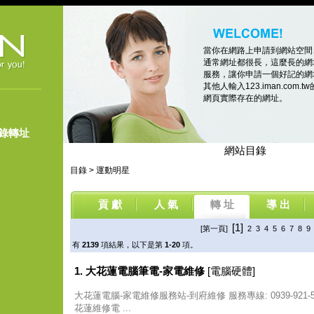
當你在網路上申請到網站空間
通常網址都很長，這麼長的網
服務，讓你申請一個好記的網址，像
其他人輸入123.iman.co
網頁實際存在的網址。
登錄轉址
網站目錄
目錄
>
運動明星
貢 獻
人 氣
轉 址
導 出
[1]
[第一頁]
2
3
4
5
6
7
8
9
有
2139
項結果，以下是第
1-20
項。
1. 大花蓮電腦筆電-家電維修
[電腦硬體]
大花蓮電腦-家電維修服務站-到府維修 服務專線: 0939-921
花蓮維修電 ...