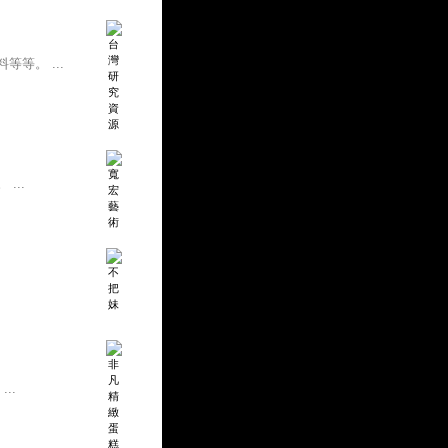
等。 ...
...
..