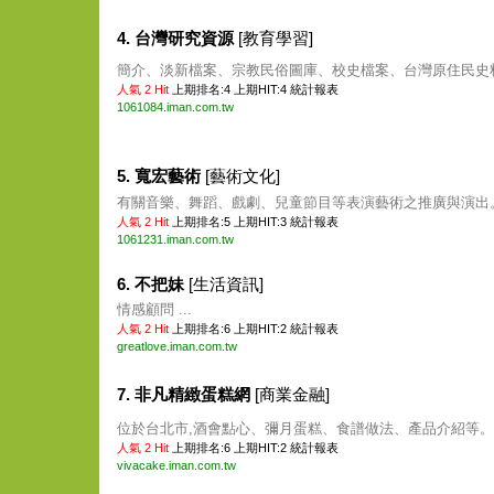
4. 台灣研究資源
[教育學習]
簡介、淡新檔案、宗教民俗圖庫、校史檔案、台灣原住民史料等
人氣 2 Hit
上期排名:4 上期HIT:4
統計報表
1061084.iman.com.tw
5. 寬宏藝術
[藝術文化]
有關音樂、舞蹈、戲劇、兒童節目等表演藝術之推廣與演出。 
人氣 2 Hit
上期排名:5 上期HIT:3
統計報表
1061231.iman.com.tw
6. 不把妹
[生活資訊]
情感顧問 ...
人氣 2 Hit
上期排名:6 上期HIT:2
統計報表
greatlove.iman.com.tw
7. 非凡精緻蛋糕網
[商業金融]
位於台北市,酒會點心、彌月蛋糕、食譜做法、產品介紹等。 .
人氣 2 Hit
上期排名:6 上期HIT:2
統計報表
vivacake.iman.com.tw