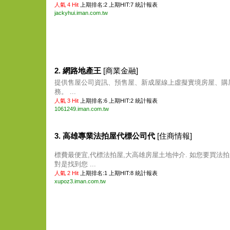
人氣 4 Hit
上期排名:2 上期HIT:7
統計報表
jackyhui.iman.com.tw
2. 網路地產王
[商業金融]
提供售屋公司資訊、預售屋、新成屋線上虛擬實境房屋、購
務。 ...
人氣 3 Hit
上期排名:6 上期HIT:2
統計報表
1061249.iman.com.tw
3. 高雄專業法拍屋代標公司代
[住商情報]
標費最便宜,代標法拍屋,大高雄房屋土地仲介. 如您要買法拍
對是找到您 ...
人氣 2 Hit
上期排名:1 上期HIT:8
統計報表
xupoz3.iman.com.tw