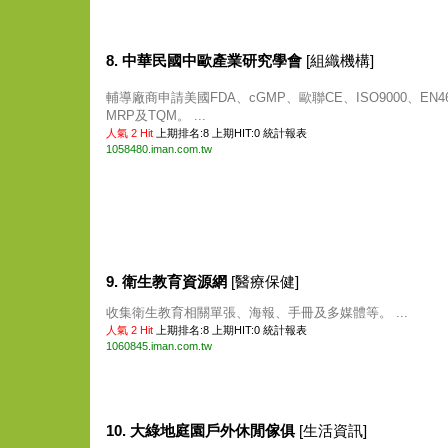
8. 中華民國中歐產業研究學會
[組織機構]
輔導廠商申請美國FDA、cGMP、歐聯CE、ISO9000、EN46
MRP及TQM。 ...
人氣 2 Hit
上期排名:8 上期HIT:0
統計報表
1058480.iman.com.tw
9. 衛生教育資源網
[醫療保健]
收集衛生教育相關單張、海報、手冊及多媒體等。 ...
人氣 2 Hit
上期排名:8 上期HIT:0
統計報表
1060845.iman.com.tw
10. 大綠地庭園戶外休閒傢俱
[生活資訊]