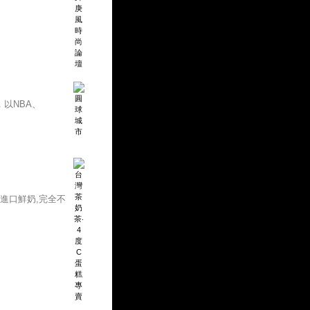
以NBA、
進口鮮奶,完全不