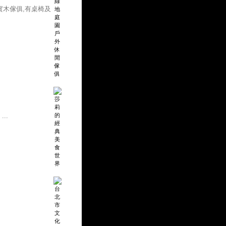
實木傢俱,有桌椅及
..