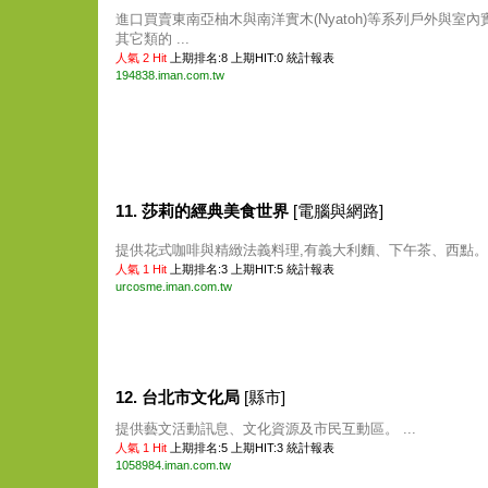
進口買賣東南亞柚木與南洋實木(Nyatoh)等系列戶外與室內
其它類的 ...
人氣 2 Hit
上期排名:8 上期HIT:0
統計報表
194838.iman.com.tw
11. 莎莉的經典美食世界
[電腦與網路]
提供花式咖啡與精緻法義料理,有義大利麵、下午茶、西點。 .
人氣 1 Hit
上期排名:3 上期HIT:5
統計報表
urcosme.iman.com.tw
12. 台北市文化局
[縣市]
提供藝文活動訊息、文化資源及市民互動區。 ...
人氣 1 Hit
上期排名:5 上期HIT:3
統計報表
1058984.iman.com.tw