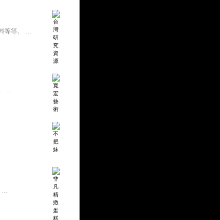
等。 ...
...
..