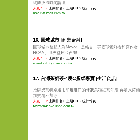
絢舞庚風時尚論壇 ...
人氣 1 Hit
上期排名:6 上期HIT:2
統計報表
asia758.iman.com.tw
16. 圓球城市
[商業金融]
圓球城市發起人為Mayor，是結合一群籃球愛好者和寫作者，
NCAA、世界籃球和台灣 ...
人氣 1 Hit
上期排名:6 上期HIT:2
統計報表
roundballcity.iman.com.tw
17. 台灣茶奶茶‧4度C蛋糕專賣
[生活資訊]
招牌奶茶特別選用印度進口的球狀葉種紅茶沖泡,再加入荷蘭
加奶精不加冰 ...
人氣 1 Hit
上期排名:6 上期HIT:2
統計報表
twtmtea4cake.iman.com.tw