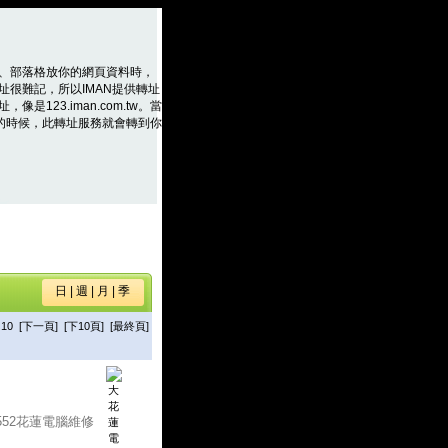
、部落格放你的網頁資料時，
址很難記，所以IMAN提供轉址
是123.iman.com.tw。當
m.tw的時候，此轉址服務就會轉到你
日
|
週
|
月
|
季
10
[下一頁]
[下10頁]
[最終頁]
-552花蓮電腦維修