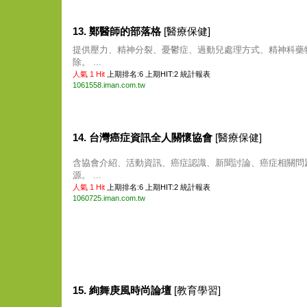
13. 鄭醫師的部落格
[醫療保健]
提供壓力、精神分裂、憂鬱症、過動兒處理方式、精神科藥
除。 ...
人氣 1 Hit
上期排名:6 上期HIT:2
統計報表
1061558.iman.com.tw
14. 台灣癌症資訊全人關懷協會
[醫療保健]
含協會介紹、活動資訊、癌症認識、新聞討論、癌症相關問
源。 ...
人氣 1 Hit
上期排名:6 上期HIT:2
統計報表
1060725.iman.com.tw
15. 絢舞庚風時尚論壇
[教育學習]