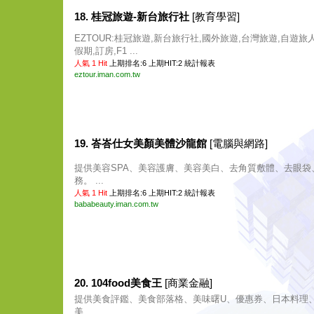
18. 桂冠旅遊-新台旅行社
[教育學習]
EZTOUR:桂冠旅遊,新台旅行社,國外旅遊,台灣旅遊,自遊旅
假期,訂房,F1 ...
人氣 1 Hit
上期排名:6 上期HIT:2
統計報表
eztour.iman.com.tw
19. 峇峇仕女美顏美體沙龍館
[電腦與網路]
提供美容SPA、美容護膚、美容美白、去角質敷體、去眼袋
務。 ...
人氣 1 Hit
上期排名:6 上期HIT:2
統計報表
bababeauty.iman.com.tw
20. 104food美食王
[商業金融]
提供美食評鑑、美食部落格、美味曙U、優惠券、日本料理
美 ...