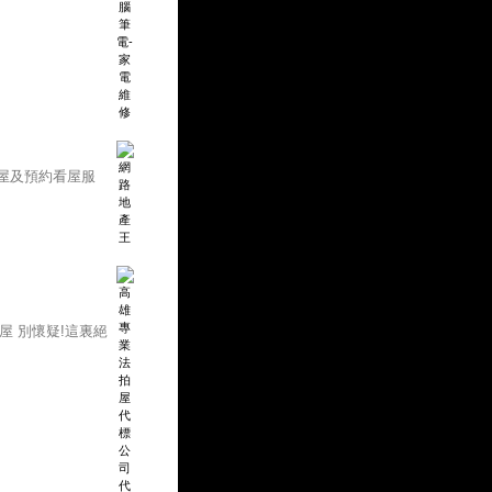
屋及預約看屋服
屋 別懷疑!這裏絕