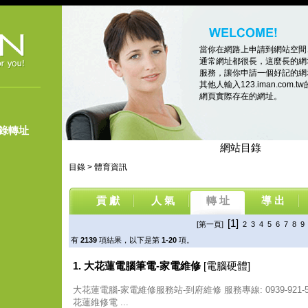
當你在網路上申請到網站空間
通常網址都很長，這麼長的網
服務，讓你申請一個好記的網址，像
其他人輸入123.iman.co
網頁實際存在的網址。
登錄轉址
網站目錄
目錄
>
體育資訊
貢 獻
人 氣
轉 址
導 出
[1]
[第一頁]
2
3
4
5
6
7
8
9
有
2139
項結果，以下是第
1-20
項。
1. 大花蓮電腦筆電-家電維修
[電腦硬體]
大花蓮電腦-家電維修服務站-到府維修 服務專線: 0939-921
花蓮維修電 ...