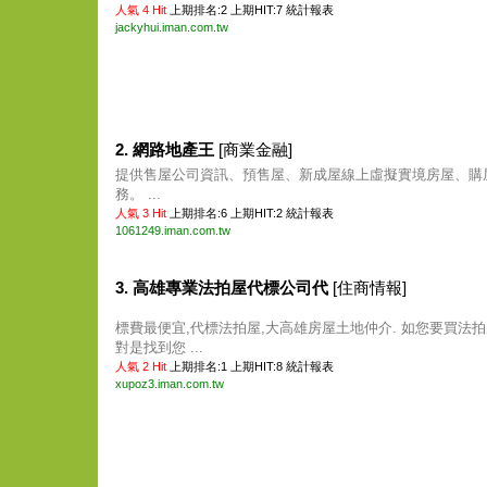
人氣 4 Hit
上期排名:2 上期HIT:7
統計報表
jackyhui.iman.com.tw
2. 網路地產王
[商業金融]
提供售屋公司資訊、預售屋、新成屋線上虛擬實境房屋、購
務。 ...
人氣 3 Hit
上期排名:6 上期HIT:2
統計報表
1061249.iman.com.tw
3. 高雄專業法拍屋代標公司代
[住商情報]
標費最便宜,代標法拍屋,大高雄房屋土地仲介. 如您要買法拍
對是找到您 ...
人氣 2 Hit
上期排名:1 上期HIT:8
統計報表
xupoz3.iman.com.tw