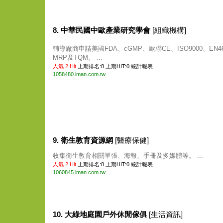
8. 中華民國中歐產業研究學會
[組織機構]
輔導廠商申請美國FDA、cGMP、歐聯CE、ISO9000、EN46
MRP及TQM。 ...
人氣 2 Hit
上期排名:8 上期HIT:0
統計報表
1058480.iman.com.tw
9. 衛生教育資源網
[醫療保健]
收集衛生教育相關單張、海報、手冊及多媒體等。 ...
人氣 2 Hit
上期排名:8 上期HIT:0
統計報表
1060845.iman.com.tw
10. 大綠地庭園戶外休閒傢俱
[生活資訊]