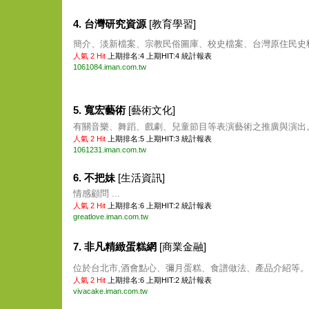
4. 台灣研究資源
[教育學習]
簡介、淡新檔案、宗教民俗圖庫、校史檔案、台灣原住民史料等
人氣 2 Hit
上期排名:4 上期HIT:4
統計報表
1061084.iman.com.tw
5. 寬宏藝術
[藝術文化]
有關音樂、舞蹈、戲劇、兒童節目等表演藝術之推廣與演出。 
人氣 2 Hit
上期排名:5 上期HIT:3
統計報表
1061231.iman.com.tw
6. 不把妹
[生活資訊]
情感顧問 ...
人氣 2 Hit
上期排名:6 上期HIT:2
統計報表
greatlove.iman.com.tw
7. 非凡精緻蛋糕網
[商業金融]
位於台北市,酒會點心、彌月蛋糕、食譜做法、產品介紹等。 .
人氣 2 Hit
上期排名:6 上期HIT:2
統計報表
vivacake.iman.com.tw