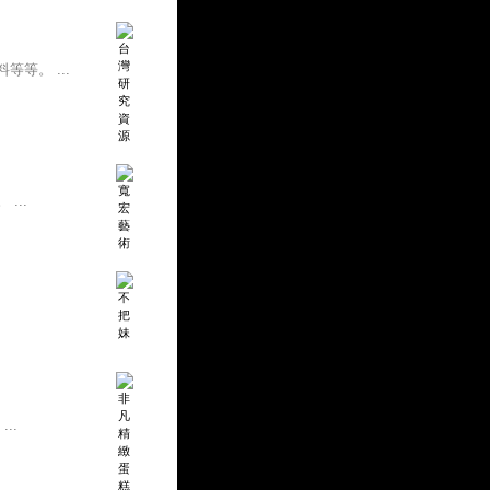
等。 ...
...
..