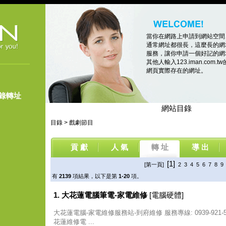
當你在網路上申請到網站空間
通常網址都很長，這麼長的網
服務，讓你申請一個好記的網址，像
其他人輸入123.iman.co
網頁實際存在的網址。
登錄轉址
網站目錄
目錄
>
戲劇節目
貢 獻
人 氣
轉 址
導 出
[1]
[第一頁]
2
3
4
5
6
7
8
9
有
2139
項結果，以下是第
1-20
項。
1. 大花蓮電腦筆電-家電維修
[電腦硬體]
大花蓮電腦-家電維修服務站-到府維修 服務專線: 0939-921
花蓮維修電 ...