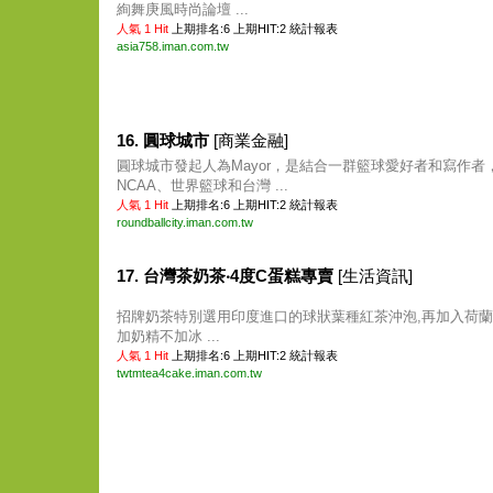
絢舞庚風時尚論壇 ...
人氣 1 Hit
上期排名:6 上期HIT:2
統計報表
asia758.iman.com.tw
16. 圓球城市
[商業金融]
圓球城市發起人為Mayor，是結合一群籃球愛好者和寫作者，
NCAA、世界籃球和台灣 ...
人氣 1 Hit
上期排名:6 上期HIT:2
統計報表
roundballcity.iman.com.tw
17. 台灣茶奶茶‧4度C蛋糕專賣
[生活資訊]
招牌奶茶特別選用印度進口的球狀葉種紅茶沖泡,再加入荷蘭
加奶精不加冰 ...
人氣 1 Hit
上期排名:6 上期HIT:2
統計報表
twtmtea4cake.iman.com.tw