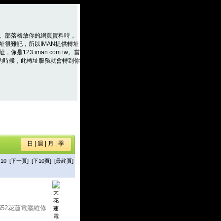
、部落格放你的網頁資料時，
址很難記，所以IMAN提供轉址
是123.iman.com.tw。當
m.tw的時候，此轉址服務就會轉到你
日
|
週
|
月
|
季
10
[下一頁]
[下10頁]
[最終頁]
-552花蓮電腦維修