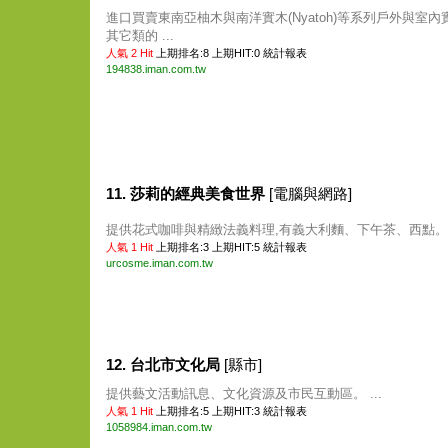
進口買賣東南亞柚木與南洋實木(Nyatoh)等系列戶外與室內
其它類的 ...
人氣 2 Hit
上期排名:8 上期HIT:0
統計報表
194838.iman.com.tw
11. 莎莉的經典美食世界
[電腦與網路]
提供花式咖啡與精緻法義料理,有義大利麵、下午茶、西點。 .
人氣 1 Hit
上期排名:3 上期HIT:5
統計報表
urcosme.iman.com.tw
12. 台北市文化局
[縣市]
提供藝文活動訊息、文化資源及市民互動區。 ...
人氣 1 Hit
上期排名:5 上期HIT:3
統計報表
1058984.iman.com.tw