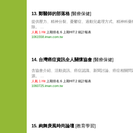
13. 鄭醫師的部落格
[醫療保健]
提供壓力、精神分裂、憂鬱症、過動兒處理方式、精神科藥
除。 ...
人氣 1 Hit
上期排名:6 上期HIT:2
統計報表
1061558.iman.com.tw
14. 台灣癌症資訊全人關懷協會
[醫療保健]
含協會介紹、活動資訊、癌症認識、新聞討論、癌症相關問
源。 ...
人氣 1 Hit
上期排名:6 上期HIT:2
統計報表
1060725.iman.com.tw
15. 絢舞庚風時尚論壇
[教育學習]