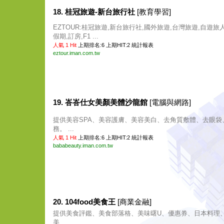
18. 桂冠旅遊-新台旅行社
[教育學習]
EZTOUR:桂冠旅遊,新台旅行社,國外旅遊,台灣旅遊,自遊旅
假期,訂房,F1 ...
人氣 1 Hit
上期排名:6 上期HIT:2
統計報表
eztour.iman.com.tw
19. 峇峇仕女美顏美體沙龍館
[電腦與網路]
提供美容SPA、美容護膚、美容美白、去角質敷體、去眼袋
務。 ...
人氣 1 Hit
上期排名:6 上期HIT:2
統計報表
bababeauty.iman.com.tw
20. 104food美食王
[商業金融]
提供美食評鑑、美食部落格、美味曙U、優惠券、日本料理
美 ...