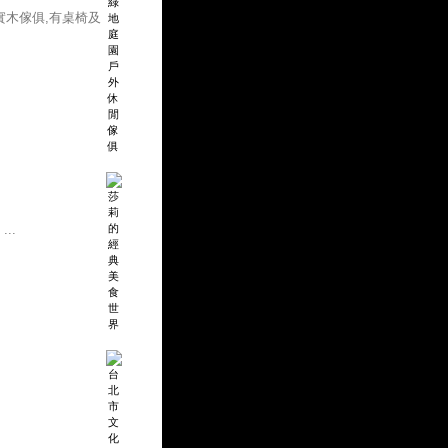
實木傢俱,有桌椅及
..