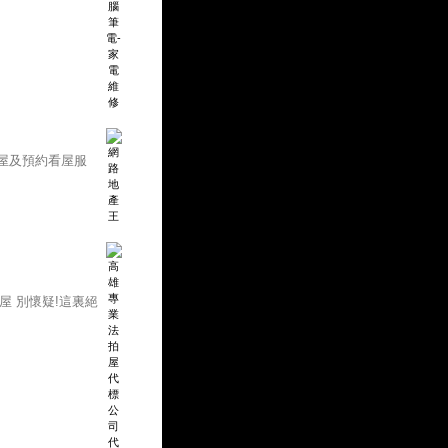
屋及預約看屋服
屋 別懷疑!這裏絕