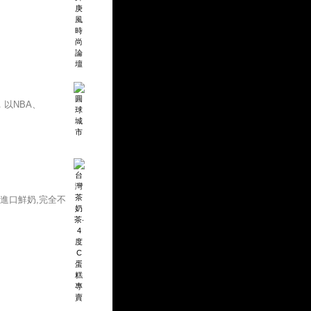
以NBA、
進口鮮奶,完全不