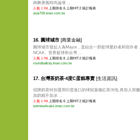
絢舞庚風時尚論壇 ...
人氣 1 Hit
上期排名:6 上期HIT:2
統計報表
asia758.iman.com.tw
16. 圓球城市
[商業金融]
圓球城市發起人為Mayor，是結合一群籃球愛好者和寫作者，
NCAA、世界籃球和台灣 ...
人氣 1 Hit
上期排名:6 上期HIT:2
統計報表
roundballcity.iman.com.tw
17. 台灣茶奶茶‧4度C蛋糕專賣
[生活資訊]
招牌奶茶特別選用印度進口的球狀葉種紅茶沖泡,再加入荷蘭
加奶精不加冰 ...
人氣 1 Hit
上期排名:6 上期HIT:2
統計報表
twtmtea4cake.iman.com.tw