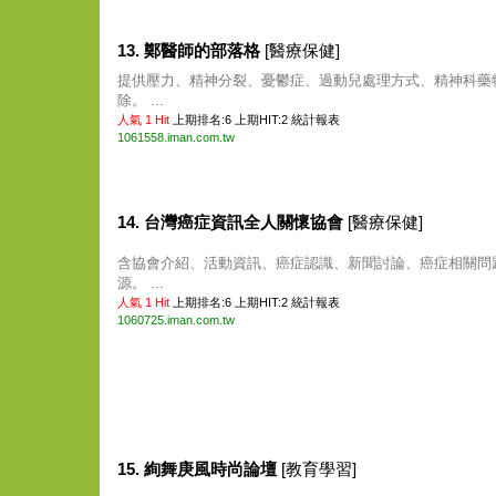
13. 鄭醫師的部落格
[醫療保健]
提供壓力、精神分裂、憂鬱症、過動兒處理方式、精神科藥
除。 ...
人氣 1 Hit
上期排名:6 上期HIT:2
統計報表
1061558.iman.com.tw
14. 台灣癌症資訊全人關懷協會
[醫療保健]
含協會介紹、活動資訊、癌症認識、新聞討論、癌症相關問
源。 ...
人氣 1 Hit
上期排名:6 上期HIT:2
統計報表
1060725.iman.com.tw
15. 絢舞庚風時尚論壇
[教育學習]