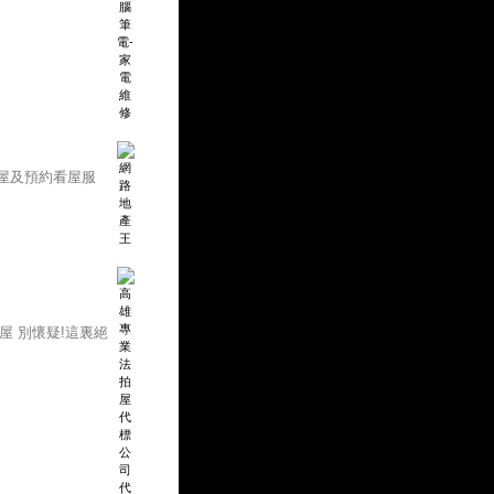
屋及預約看屋服
屋 別懷疑!這裏絕