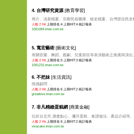
4. 台灣研究資源
[教育學習]
簡介、淡新檔案、宗教民俗圖庫、校史檔案、台灣原住民史料等
人氣 2 Hit
上期排名:4 上期HIT:4
統計報表
1061084.iman.com.tw
5. 寬宏藝術
[藝術文化]
有關音樂、舞蹈、戲劇、兒童節目等表演藝術之推廣與演出。 
人氣 2 Hit
上期排名:5 上期HIT:3
統計報表
1061231.iman.com.tw
6. 不把妹
[生活資訊]
情感顧問 ...
人氣 2 Hit
上期排名:6 上期HIT:2
統計報表
greatlove.iman.com.tw
7. 非凡精緻蛋糕網
[商業金融]
位於台北市,酒會點心、彌月蛋糕、食譜做法、產品介紹等。 .
人氣 2 Hit
上期排名:6 上期HIT:2
統計報表
vivacake.iman.com.tw