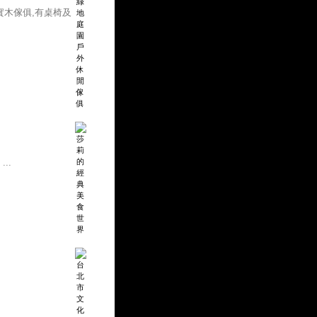
實木傢俱,有桌椅及
..