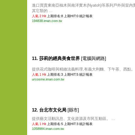
進口買賣東南亞柚木與南洋實木(Nyatoh)等系列戶外與室內
其它類的 ...
人氣 2 Hit
上期排名:8 上期HIT:0
統計報表
194838.iman.com.tw
11. 莎莉的經典美食世界
[電腦與網路]
提供花式咖啡與精緻法義料理,有義大利麵、下午茶、西點。 .
人氣 1 Hit
上期排名:3 上期HIT:5
統計報表
urcosme.iman.com.tw
12. 台北市文化局
[縣市]
提供藝文活動訊息、文化資源及市民互動區。 ...
人氣 1 Hit
上期排名:5 上期HIT:3
統計報表
1058984.iman.com.tw