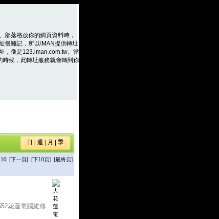
、部落格放你的網頁資料時，
址很難記，所以IMAN提供轉址
是123.iman.com.tw。當
m.tw的時候，此轉址服務就會轉到你
日
|
週
|
月
|
季
10
[下一頁]
[下10頁]
[最終頁]
-552花蓮電腦維修