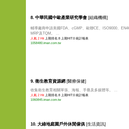
8. 中華民國中歐產業研究學會
[組織機構]
輔導廠商申請美國FDA、cGMP、歐聯CE、ISO9000、EN46
MRP及TQM。 ...
人氣 2 Hit
上期排名:8 上期HIT:0
統計報表
1058480.iman.com.tw
9. 衛生教育資源網
[醫療保健]
收集衛生教育相關單張、海報、手冊及多媒體等。 ...
人氣 2 Hit
上期排名:8 上期HIT:0
統計報表
1060845.iman.com.tw
10. 大綠地庭園戶外休閒傢俱
[生活資訊]