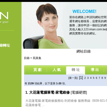
當你在網路上申請到網站空間
通常網址都很長，這麼長的網
服務，讓你申請一個好記的網址，像
其他人輸入123.iman.co
網頁實際存在的網址。
登錄轉址
網站目錄
目錄
>
寫真集
貢 獻
人 氣
轉 址
導 出
[1]
[第一頁]
2
3
4
5
6
7
8
9
有
2139
項結果，以下是第
1-20
項。
1. 大花蓮電腦筆電-家電維修
[電腦硬體]
大花蓮電腦-家電維修服務站-到府維修 服務專線: 0939-921
花蓮維修電 ...