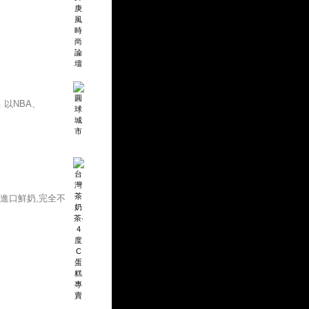
以NBA、
進口鮮奶,完全不