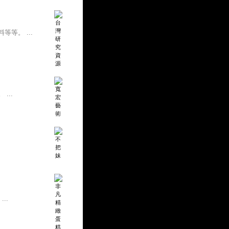
等。 ...
...
..