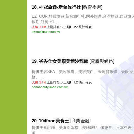
18. 桂冠旅遊-新台旅行社
[教育學習]
EZTOUR:桂冠旅遊,新台旅行社,國外旅遊,台灣旅遊,自遊旅
假期,訂房,F1 ...
人氣 1 Hit
上期排名:6 上期HIT:2
統計報表
eztour.iman.com.tw
19. 峇峇仕女美顏美體沙龍館
[電腦與網路]
提供美容SPA、美容護膚、美容美白、去角質敷體、去眼袋
務。 ...
人氣 1 Hit
上期排名:6 上期HIT:2
統計報表
bababeauty.iman.com.tw
20. 104food美食王
[商業金融]
提供美食評鑑、美食部落格、美味曙U、優惠券、日本料理
美 ...