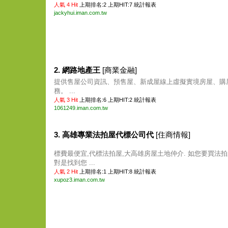
人氣 4 Hit
上期排名:2 上期HIT:7
統計報表
jackyhui.iman.com.tw
2. 網路地產王
[商業金融]
提供售屋公司資訊、預售屋、新成屋線上虛擬實境房屋、購
務。 ...
人氣 3 Hit
上期排名:6 上期HIT:2
統計報表
1061249.iman.com.tw
3. 高雄專業法拍屋代標公司代
[住商情報]
標費最便宜,代標法拍屋,大高雄房屋土地仲介. 如您要買法拍
對是找到您 ...
人氣 2 Hit
上期排名:1 上期HIT:8
統計報表
xupoz3.iman.com.tw