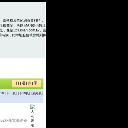
、部落格放你的網頁資料時，
址很難記，所以IMAN提供轉址
是123.iman.com.tw。當
m.tw的時候，此轉址服務就會轉到你
日
|
週
|
月
|
季
10
[下一頁]
[下10頁]
[最終頁]
-552花蓮電腦維修