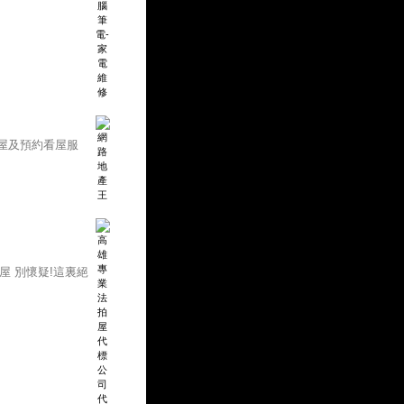
屋及預約看屋服
屋 別懷疑!這裏絕