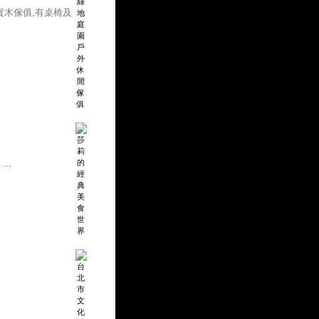
實木傢俱,有桌椅及
..