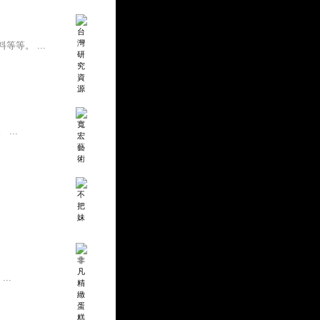
等。 ...
...
..