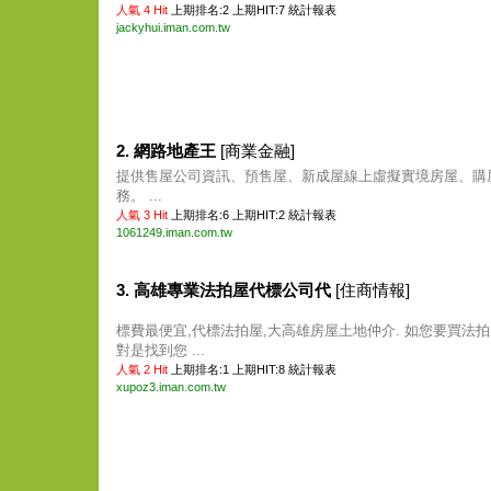
人氣 4 Hit
上期排名:2 上期HIT:7
統計報表
jackyhui.iman.com.tw
2. 網路地產王
[商業金融]
提供售屋公司資訊、預售屋、新成屋線上虛擬實境房屋、購
務。 ...
人氣 3 Hit
上期排名:6 上期HIT:2
統計報表
1061249.iman.com.tw
3. 高雄專業法拍屋代標公司代
[住商情報]
標費最便宜,代標法拍屋,大高雄房屋土地仲介. 如您要買法拍
對是找到您 ...
人氣 2 Hit
上期排名:1 上期HIT:8
統計報表
xupoz3.iman.com.tw