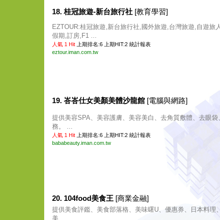
18. 桂冠旅遊-新台旅行社
[教育學習]
EZTOUR:桂冠旅遊,新台旅行社,國外旅遊,台灣旅遊,自遊旅
假期,訂房,F1 ...
人氣 1 Hit
上期排名:6 上期HIT:2
統計報表
eztour.iman.com.tw
19. 峇峇仕女美顏美體沙龍館
[電腦與網路]
提供美容SPA、美容護膚、美容美白、去角質敷體、去眼袋
務。 ...
人氣 1 Hit
上期排名:6 上期HIT:2
統計報表
bababeauty.iman.com.tw
20. 104food美食王
[商業金融]
提供美食評鑑、美食部落格、美味曙U、優惠券、日本料理
美 ...