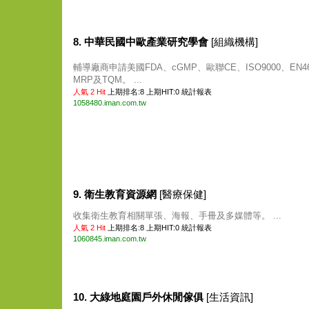
8. 中華民國中歐產業研究學會
[組織機構]
輔導廠商申請美國FDA、cGMP、歐聯CE、ISO9000、EN46
MRP及TQM。 ...
人氣 2 Hit
上期排名:8 上期HIT:0
統計報表
1058480.iman.com.tw
9. 衛生教育資源網
[醫療保健]
收集衛生教育相關單張、海報、手冊及多媒體等。 ...
人氣 2 Hit
上期排名:8 上期HIT:0
統計報表
1060845.iman.com.tw
10. 大綠地庭園戶外休閒傢俱
[生活資訊]