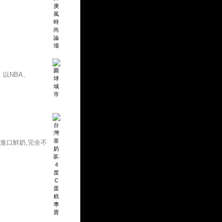
以NBA、
進口鮮奶,完全不