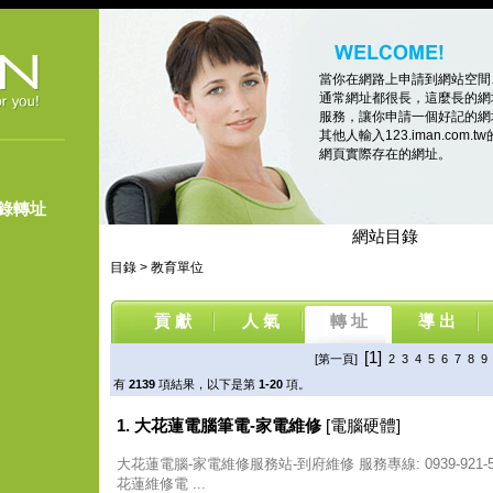
當你在網路上申請到網站空間
通常網址都很長，這麼長的網
服務，讓你申請一個好記的網址，像
其他人輸入123.iman.co
網頁實際存在的網址。
登錄轉址
網站目錄
目錄
>
教育單位
貢 獻
人 氣
轉 址
導 出
[1]
[第一頁]
2
3
4
5
6
7
8
9
有
2139
項結果，以下是第
1-20
項。
1. 大花蓮電腦筆電-家電維修
[電腦硬體]
大花蓮電腦-家電維修服務站-到府維修 服務專線: 0939-921
花蓮維修電 ...