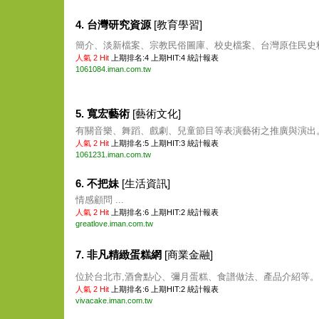
4. 台灣研究資源
[教育學習]
簡介、淡新檔案、宗教民俗圖庫、校史檔案、台灣原住民史料等
人氣 2 Hit
上期排名:4 上期HIT:4
統計報表
1061084.iman.com.tw
5. 寬宏藝術
[藝術文化]
有關音樂、舞蹈、戲劇、兒童節目等表演藝術之推廣與演出。 
人氣 2 Hit
上期排名:5 上期HIT:3
統計報表
1061231.iman.com.tw
6. 不把妹
[生活資訊]
情感顧問 ...
人氣 2 Hit
上期排名:6 上期HIT:2
統計報表
greatlove.iman.com.tw
7. 非凡精緻蛋糕網
[商業金融]
位於台北市,酒會點心、彌月蛋糕、食譜做法、產品介紹等。 .
人氣 2 Hit
上期排名:6 上期HIT:2
統計報表
vivacake.iman.com.tw