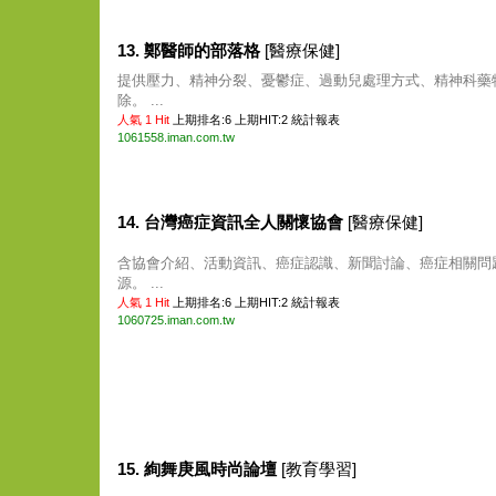
13. 鄭醫師的部落格
[醫療保健]
提供壓力、精神分裂、憂鬱症、過動兒處理方式、精神科藥
除。 ...
人氣 1 Hit
上期排名:6 上期HIT:2
統計報表
1061558.iman.com.tw
14. 台灣癌症資訊全人關懷協會
[醫療保健]
含協會介紹、活動資訊、癌症認識、新聞討論、癌症相關問
源。 ...
人氣 1 Hit
上期排名:6 上期HIT:2
統計報表
1060725.iman.com.tw
15. 絢舞庚風時尚論壇
[教育學習]