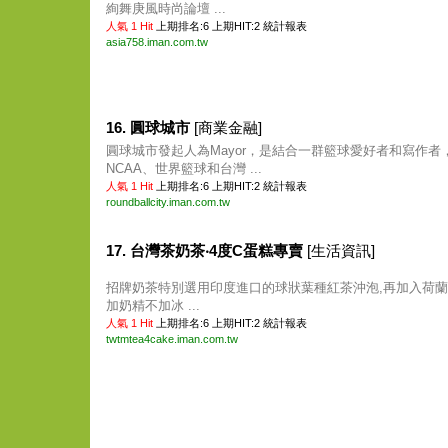
絢舞庚風時尚論壇 ...
人氣 1 Hit
上期排名:6 上期HIT:2
統計報表
asia758.iman.com.tw
16. 圓球城市
[商業金融]
圓球城市發起人為Mayor，是結合一群籃球愛好者和寫作者，
NCAA、世界籃球和台灣 ...
人氣 1 Hit
上期排名:6 上期HIT:2
統計報表
roundballcity.iman.com.tw
17. 台灣茶奶茶‧4度C蛋糕專賣
[生活資訊]
招牌奶茶特別選用印度進口的球狀葉種紅茶沖泡,再加入荷蘭
加奶精不加冰 ...
人氣 1 Hit
上期排名:6 上期HIT:2
統計報表
twtmtea4cake.iman.com.tw