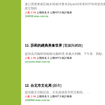
進口買賣東南亞柚木與南洋實木(Nyatoh)等系列戶外與室內
其它類的 ...
人氣 2 Hit
上期排名:8 上期HIT:0
統計報表
194838.iman.com.tw
11. 莎莉的經典美食世界
[電腦與網路]
提供花式咖啡與精緻法義料理,有義大利麵、下午茶、西點。 .
人氣 1 Hit
上期排名:3 上期HIT:5
統計報表
urcosme.iman.com.tw
12. 台北市文化局
[縣市]
提供藝文活動訊息、文化資源及市民互動區。 ...
人氣 1 Hit
上期排名:5 上期HIT:3
統計報表
1058984.iman.com.tw