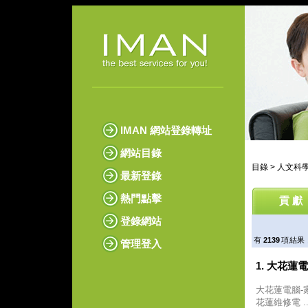
IMAN 網站登錄轉址
網站目錄
目錄
>
人文科
最新登錄
熱門點擊
貢 獻
登錄網站
有
2139
項結果
管理登入
1. 大花蓮
大花蓮電腦-家
花蓮維修電 ..