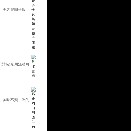
、美容豐胸等服
設計裝潢,用溫馨可
，美味不變，吃的