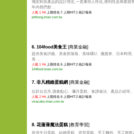
飛宏科技產品的設計理念,一直秉持人性化,便利性及商業競
年內我們創 ...
人氣 1 Hit
上期排名:7 上期HIT:1
統計報表
phihong.iman.com.tw
6. 104food美食王
[商業金融]
提供美食評鑑、美食部落格、美味曙U、優惠券、日本料理
美 ...
人氣 1 Hit
上期排名:6 上期HIT:2
統計報表
104food.iman.com.tw
7. 非凡精緻蛋糕網
[商業金融]
位於台北市,酒會點心、彌月蛋糕、食譜做法、產品介紹等。 .
人氣 2 Hit
上期排名:6 上期HIT:2
統計報表
vivacake.iman.com.tw
8. 花蓮蒨魔法蛋糕
[教育學習]
提供生日蛋糕、結婚蛋糕、造型蛋糕、手工麵包、手工餅乾