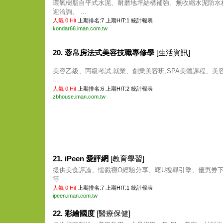
環氧樹脂自平式水泥、耐磨地坪結構補強、無收縮水泥防水
迎洽詢。 ...
人氣 0 Hit
上期排名:7 上期HIT:1
統計報表
kondar66.iman.com.tw
20. 蓉帛房法式美容技職專修學
[生活資訊]
美容乙級、丙級考試,就業、創業美容班,SPA美體課程、美
...
人氣 0 Hit
上期排名:6 上期HIT:2
統計報表
zbhouse.iman.com.tw
21. iPeen 愛評網
[教育學習]
提供美食評論、懦戮禷O經驗分享、曙U搜尋引擎、優惠券
等 ...
人氣 0 Hit
上期排名:7 上期HIT:1
統計報表
ipeen.iman.com.tw
22. 彩繪國度
[醫療保健]