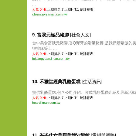
...
人氣 0 Hit
上期排名:7 上期HIT:1
統計報表
chiencake.iman.com.tw
9. 富狀元極品豬腳
[社會人文]
台中美食富狀元豬腳,香Q彈牙的滑嫩豬腳,是我們最驕傲的美
得排隊等上 ...
人氣 0 Hit
上期排名:7 上期HIT:1
統計報表
fujuangyuan.iman.com.tw
10. 禾雅堂經典乳酪蛋糕
[生活資訊]
提供乳酪蛋糕,包含公司介紹、各式乳酪蛋糕介紹及最新活動等內
人氣 0 Hit
上期排名:7 上期HIT:1
統計報表
hoard.iman.com.tw
11. 峇峇仕女美顏美體沙龍館
[電腦與網路]