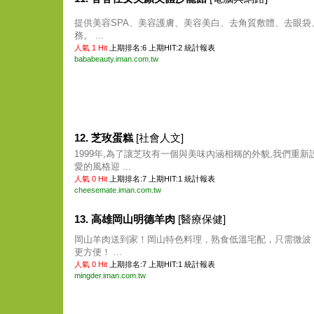
提供美容SPA、美容護膚、美容美白、去角質敷體、去眼袋
務。 ...
人氣 1 Hit
上期排名:6 上期HIT:2
統計報表
bababeauty.iman.com.tw
12. 芝玫蛋糕
[社會人文]
1999年,為了讓芝玫有一個與美味內涵相稱的外貌,我們重新
愛的風格迎 ...
人氣 0 Hit
上期排名:7 上期HIT:1
統計報表
cheesemate.iman.com.tw
13. 高雄岡山明德羊肉
[醫療保健]
岡山羊肉送到家！岡山特色料理，熟食低溫宅配，只需微波
更方便！ ...
人氣 0 Hit
上期排名:7 上期HIT:1
統計報表
mingder.iman.com.tw