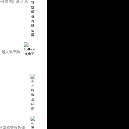
爭性來設計產品,近
、超人氣團購
..
及蛋糕裝飾教學。