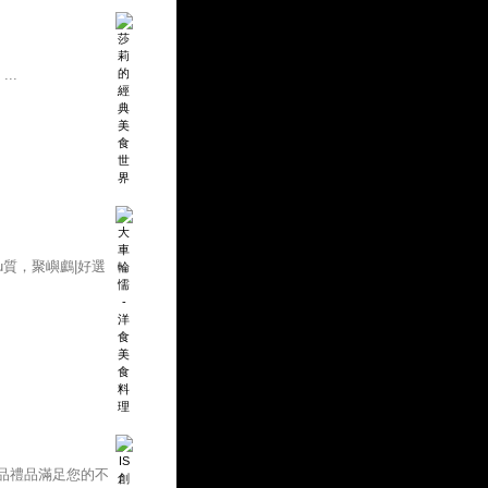
..
質，聚嶼鸕|好選
品禮品滿足您的不