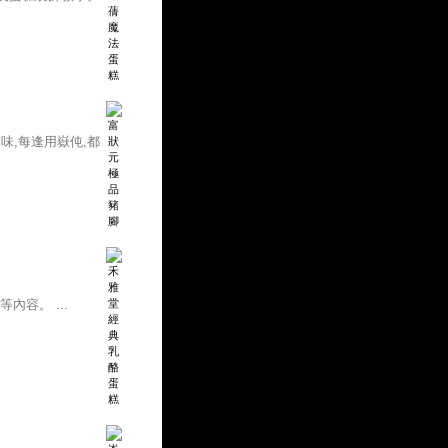
味,每逢用嶽伅,都
容。 ...