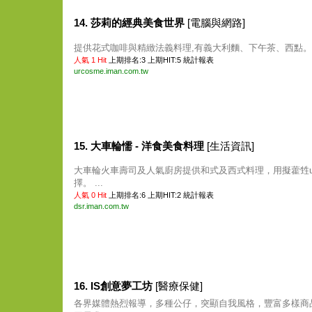
14. 莎莉的經典美食世界
[電腦與網路]
提供花式咖啡與精緻法義料理,有義大利麵、下午茶、西點。 .
人氣 1 Hit
上期排名:3 上期HIT:5
統計報表
urcosme.iman.com.tw
15. 大車輪懦 - 洋食美食料理
[生活資訊]
大車輪火車壽司及人氣廚房提供和式及西式料理，用擬藿甡u
擇。 ...
人氣 0 Hit
上期排名:6 上期HIT:2
統計報表
dsr.iman.com.tw
16. IS創意夢工坊
[醫療保健]
各界媒體熱烈報導，多種公仔，突顯自我風格，豐富多樣商