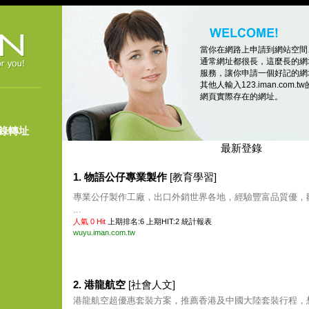
當你在網路上申請到網站空間
通常網址都很長，這麼長的網
服務，讓你申請一個好記的網址，像
其他人輸入123.iman.co
網頁實際存在的網址。
登錄轉址
最新登錄
1. 物語公仔專業製作
[教育學習]
專業公仔製作工廠，出口外銷世界各地，經驗豐富品質優，
...
人氣 0 Hit
上期排名:6 上期HIT:2
統計報表
wuyu.iman.com.tw
2. 港龍航空
[社會人文]
港龍航空超優惠套裝方案，推薦香港及中國大陸套裝行程，