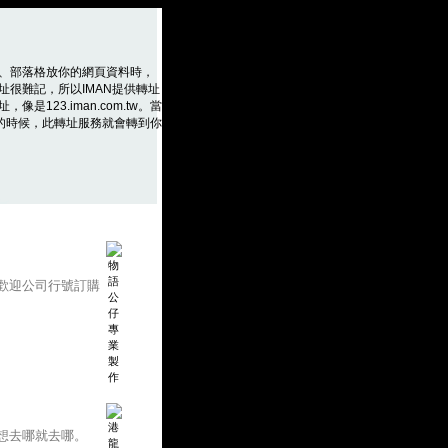
、部落格放你的網頁資料時，
址很難記，所以IMAN提供轉址
是123.iman.com.tw。當
m.tw的時候，此轉址服務就會轉到你
歡迎公司行號訂購
想去哪就去哪。