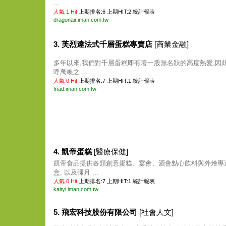
...
人氣 1 Hit
上期排名:6 上期HIT:2
統計報表
dragonair.iman.com.tw
3. 芙烈達法式千層蛋糕專賣店
[商業金融]
多年以來,我們對千層蛋糕即有著一股無名狀的高度熱愛,因此,在
呼萬喚之 ...
人氣 0 Hit
上期排名:7 上期HIT:1
統計報表
friad.iman.com.tw
4. 凱帝蛋糕
[醫療保健]
凱帝食品提供各類創意蛋糕、宴會、酒會點心飲料與外燴專送
盒, 以及彌月 ...
人氣 0 Hit
上期排名:7 上期HIT:1
統計報表
kaityi.iman.com.tw
5. 飛宏科技股份有限公司
[社會人文]